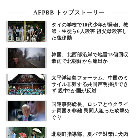
AFPBB トップストーリー
タイの学校で10代少年が発砲、教
師・生徒ら6人殺害 祖父母殺害し
た後移動
韓国、北西部沿岸で地雷15個回収
豪雨で北朝鮮から流出か
太平洋諸島フォーラム、中国のミ
サイル非難する共同声明採択でき
ず 親中2か国が反対
国連事務総長、ロシアとウクライ
ナ両国を非難 民間人狙った攻撃め
ぐり
北朝鮮指導部、夏バテ対策に犬肉