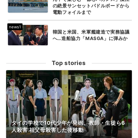
の絶景サンセットパドルボードから
電動フォイルまで
韓国と米国、米軍艦建造で実務協議
へ…造船協力「MASGA」に弾みか
Top stories
タイの学校で10代少年が発砲、教師・生徒ら6
人殺害 祖父母殺害した後移動