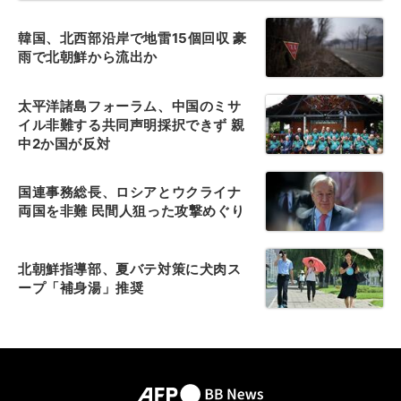
韓国、北西部沿岸で地雷15個回収 豪
雨で北朝鮮から流出か
太平洋諸島フォーラム、中国のミサ
イル非難する共同声明採択できず 親
中2か国が反対
国連事務総長、ロシアとウクライナ
両国を非難 民間人狙った攻撃めぐり
北朝鮮指導部、夏バテ対策に犬肉ス
ープ「補身湯」推奨