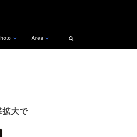
hoto
Area
∨
∨
撃拡大で