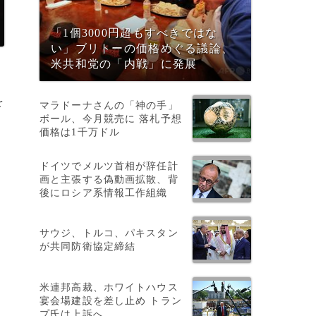
「1個3000円超もすべきではな
い」ブリトーの価格めぐる議論、
米共和党の「内戦」に発展
を
マラドーナさんの「神の手」
ボール、今月競売に 落札予想
価格は1千万ドル
ドイツでメルツ首相が辞任計
画と主張する偽動画拡散、背
後にロシア系情報工作組織
サウジ、トルコ、パキスタン
が共同防衛協定締結
米連邦高裁、ホワイトハウス
宴会場建設を差し止め トラン
プ氏は上訴へ