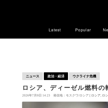
Latest
Popular
N
ニュース
政治・経済
ウクライナ危機
ロシア、ディーゼル燃料の
2026年7月9日 14:23
発信地：モスクワ/ロシア [
ロシア
ロシ