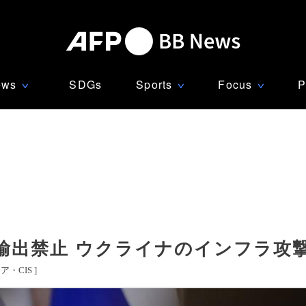
ews
SDGs
Sports
Focus
P
∨
∨
∨
輸出禁止 ウクライナのインフラ攻
ア・CIS
]