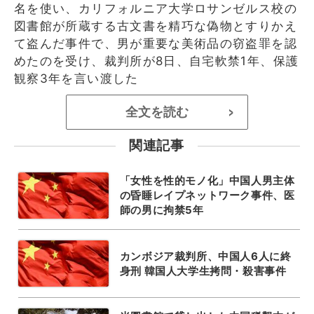
名を使い、カリフォルニア大学ロサンゼルス校の
図書館が所蔵する古文書を精巧な偽物とすりかえ
て盗んだ事件で、男が重要な美術品の窃盗罪を認
めたのを受け、裁判所が8日、自宅軟禁1年、保護
観察3年を言い渡した
全文を読む
>
関連記事
「女性を性的モノ化」中国人男主体
の昏睡レイプネットワーク事件、医
師の男に拘禁5年
カンボジア裁判所、中国人6人に終
身刑 韓国人大学生拷問・殺害事件