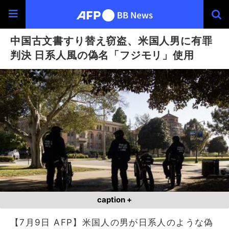
中国古文書すり替え窃盗、米国人男に有罪
判決 日系人風の偽名「フジモリ」使用
caption +
【7月9日 AFP】米国人の男が日系人のような偽