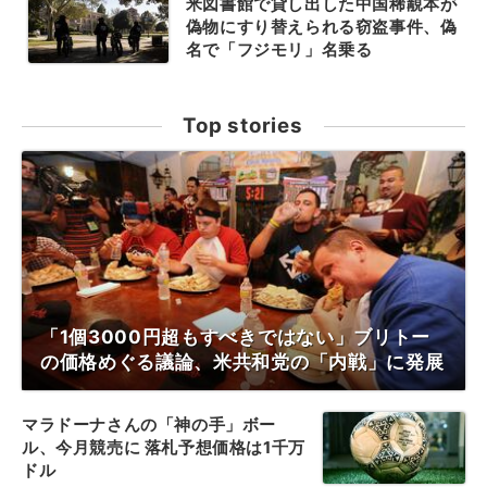
米図書館で貸し出した中国稀覯本が
偽物にすり替えられる窃盗事件、偽
名で「フジモリ」名乗る
Top stories
「1個3000円超もすべきではない」ブリトー
の価格めぐる議論、米共和党の「内戦」に発展
マラドーナさんの「神の手」ボー
ル、今月競売に 落札予想価格は1千万
ドル