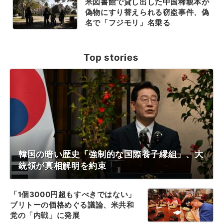
米図書館で貸し出した中国稀覯本が
偽物にすり替えられる窃盗事件、偽
名で「フジモリ」名乗る
Top stories
韓国の暗い歴史「強制的な国際養子縁組」、大
統領が真相解明を約束
「1個3000円超もすべきではない」
ブリトーの価格めぐる議論、米共和
党の「内戦」に発展