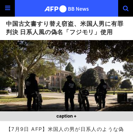
中国古文書すり替え窃盗、米国人男に有罪
判決 日系人風の偽名「フジモリ」使用
caption +
【7月9日 AFP】米国人の男が日系人のような偽