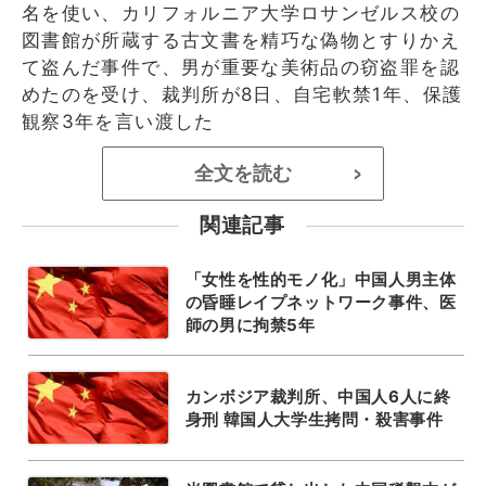
名を使い、カリフォルニア大学ロサンゼルス校の
図書館が所蔵する古文書を精巧な偽物とすりかえ
て盗んだ事件で、男が重要な美術品の窃盗罪を認
めたのを受け、裁判所が8日、自宅軟禁1年、保護
観察3年を言い渡した
全文を読む
>
関連記事
「女性を性的モノ化」中国人男主体
の昏睡レイプネットワーク事件、医
師の男に拘禁5年
カンボジア裁判所、中国人6人に終
身刑 韓国人大学生拷問・殺害事件