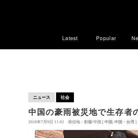
Latest
Popular
N
ニュース
社会
中国の豪雨被災地で生存者
2026年7月9日 11:02
発信地：劉蘭/中国 [
中国
中国・台湾
]