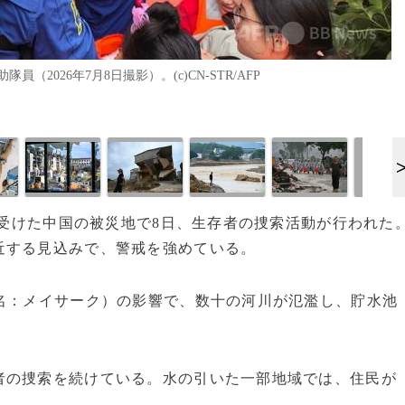
026年7月8日撮影）。(c)CN-STR/AFP
害を受けた中国の被災地で8日、生存者の捜索活動が行われた
近する見込みで、警戒を強めている。
名：メイサーク）の影響で、数十の河川が氾濫し、貯水池
者の捜索を続けている。水の引いた一部地域では、住民が
。