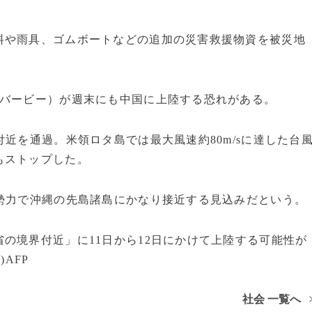
料や雨具、ゴムボートなどの追加の災害救援物資を被災地
：バービー）が週末にも中国に上陸する恐れがある。
近を通過。米領ロタ島では最大風速約80m/sに達した台
もストップした。
勢力で沖縄の先島諸島にかなり接近する見込みだという。
の境界付近」に11日から12日にかけて上陸する可能性が
AFP
社会 一覧へ