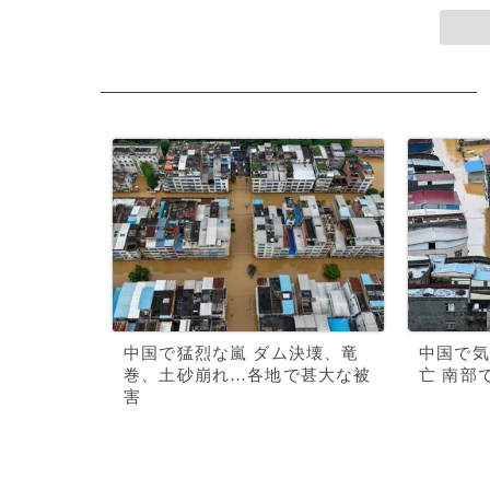
中国で猛烈な嵐 ダム決壊、竜
中国で気
巻、土砂崩れ…各地で甚大な被
亡 南部
害