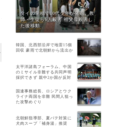
タイの学校で10代少年が発砲、教
師・生徒ら6人殺害 祖父母殺害し
た後移動
韓国、北西部沿岸で地雷15個
回収 豪雨で北朝鮮から流出か
太平洋諸島フォーラム、中国
。
のミサイル非難する共同声明
採択できず 親中2か国が反対
国連事務総長、ロシアとウク
ライナ両国を非難 民間人狙っ
た攻撃めぐり
北朝鮮指導部、夏バテ対策に
犬肉スープ「補身湯」推奨