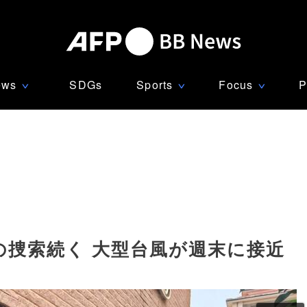
ews
SDGs
Sports
Focus
P
∨
∨
∨
の捜索続く 大型台風が週末に接近