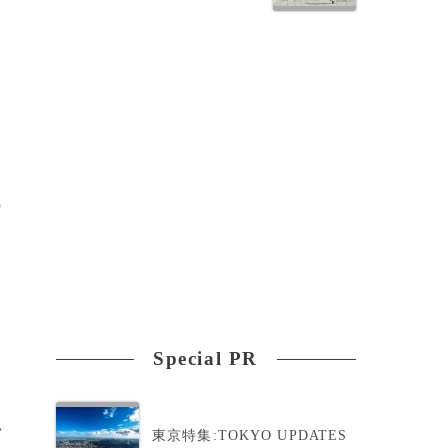
風
Special PR
>
東京特集:TOKYO UPDATES