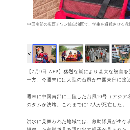
中国南部の広西チワン族自治区で、学生を避難させる救助隊員（2
【7月9日 AFP】猛烈な嵐により甚大な被
一方、今週末には大型の台風が中国東部に接
週末に中国南部に上陸した台風10号（アジア
のダムが決壊。これまでに17人が死亡した。
洪水に見舞われた地域では、救助隊員が生存
損傷した家財道具を運び出す様子が見られた