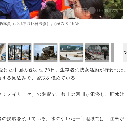
026年7月8日撮影）。(c)CN-STR/AFP
害を受けた中国の被災地で8日、生存者の捜索活動が行われた
近する見込みで、警戒を強めている。
名：メイサーク）の影響で、数十の河川が氾濫し、貯水池
者の捜索を続けている。水の引いた一部地域では、住民が
。