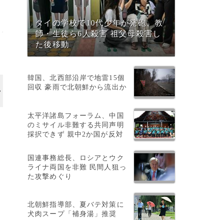
タイの学校で10代少年が発砲、教
師・生徒ら6人殺害 祖父母殺害し
た後移動
韓国、北西部沿岸で地雷15個
回収 豪雨で北朝鮮から流出か
太平洋諸島フォーラム、中国
。
のミサイル非難する共同声明
採択できず 親中2か国が反対
国連事務総長、ロシアとウク
ライナ両国を非難 民間人狙っ
た攻撃めぐり
北朝鮮指導部、夏バテ対策に
犬肉スープ「補身湯」推奨