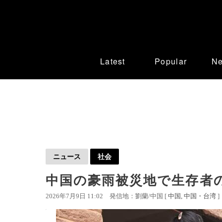
Latest
Popular
N
ニュース
社会
中国の豪雨被災地で生存者
2026年7月9日 11:02
発信地：劉蘭/中国 [
中国
中国・台湾
]