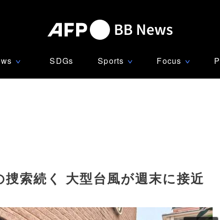
ews
SDGs
Sports
Focus
P
∨
∨
∨
の捜索続く 大型台風が週末に接近