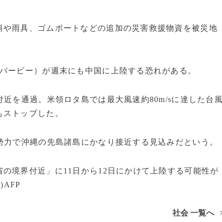
料や雨具、ゴムボートなどの追加の災害救援物資を被災地
：バービー）が週末にも中国に上陸する恐れがある。
近を通過。米領ロタ島では最大風速約80m/sに達した台
もストップした。
勢力で沖縄の先島諸島にかなり接近する見込みだという。
の境界付近」に11日から12日にかけて上陸する可能性が
AFP
社会 一覧へ