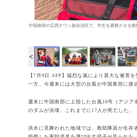
中国南部の広西チワン族自治区で、学生を避難させる救助隊員（2
【7月9日 AFP】猛烈な嵐により甚大な被
一方、今週末には大型の台風が中国東部に接
週末に中国南部に上陸した台風10号（アジア
のダムが決壊。これまでに17人が死亡した。
洪水に見舞われた地域では、救助隊員が生存
損傷した家財道具を運び出す様子が見られた