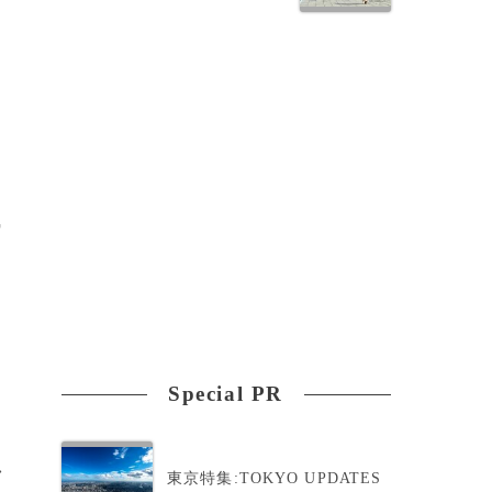
風
Special PR
>
東京特集:TOKYO UPDATES