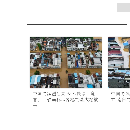
中国で猛烈な嵐 ダム決壊、竜
中国で気
巻、土砂崩れ…各地で甚大な被
亡 南部
害