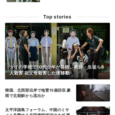
Top stories
タイの学校で10代少年が発砲、教師・生徒ら6
人殺害 祖父母殺害した後移動
韓国、北西部沿岸で地雷15個回収 豪
雨で北朝鮮から流出か
太平洋諸島フォーラム、中国のミサ