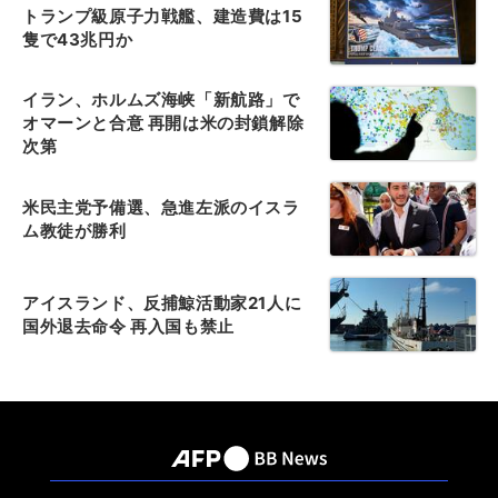
トランプ級原子力戦艦、建造費は15
隻で43兆円か
イラン、ホルムズ海峡「新航路」で
オマーンと合意 再開は米の封鎖解除
次第
米民主党予備選、急進左派のイスラ
ム教徒が勝利
アイスランド、反捕鯨活動家21人に
国外退去命令 再入国も禁止