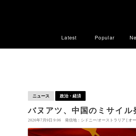
Latest
Popular
N
ニュース
政治・経済
バヌアツ、中国のミサイル
2026年7月9日 9:06
発信地：シドニー/オーストラリア [
オ