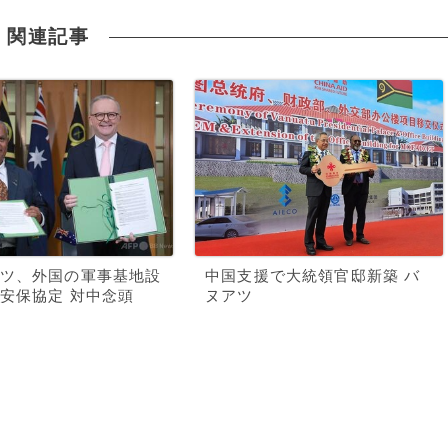
関連記事
ツ、外国の軍事基地設
中国支援で大統領官邸新築 バ
安保協定 対中念頭
ヌアツ