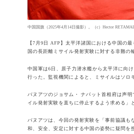
中国国旗（2025年4月14日撮影）。（c）Hector RETAMAL
【7月9日 AFP】太平洋諸国における中国
国の長距離ミサイル発射実験に対する非難の
中国軍は6日、原子力潜水艦から太平洋に向け
行った。監視機関によると、ミサイルはソロ
バヌアツのジョサム・ ナパット首相府は声
イル発射実験を直ちに停止するよう求める」
バヌアツは、今回の発射実験を「事前協議も
和、安全、安定に対する中国の姿勢に疑問を