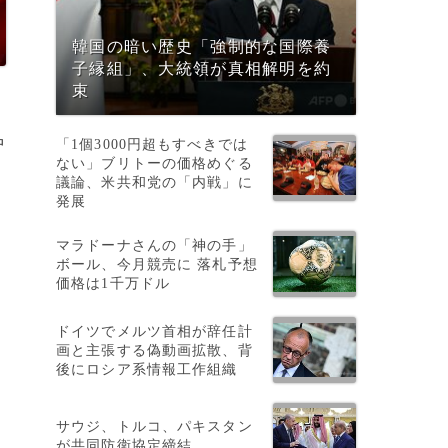
韓国の暗い歴史「強制的な国際養
子縁組」、大統領が真相解明を約
束
中
「1個3000円超もすべきでは
ない」ブリトーの価格めぐる
議論、米共和党の「内戦」に
発展
マラドーナさんの「神の手」
ボール、今月競売に 落札予想
価格は1千万ドル
ドイツでメルツ首相が辞任計
画と主張する偽動画拡散、背
後にロシア系情報工作組織
サウジ、トルコ、パキスタン
が共同防衛協定締結