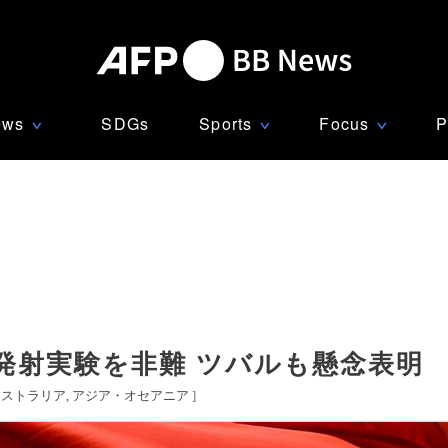
ews
SDGs
Sports
Focus
P
∨
∨
∨
発射実験を非難 ツバルも懸念表明
ーストラリア
アジア・オセアニア
]