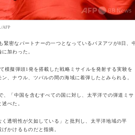
/AFP
の最も緊密なパートナーの一つとなっているバヌアツが8日、
輪に加わった。
て模擬弾頭1発を搭載した戦略ミサイルを発射する実験を
モン、ナウル、ツバルの間の海域に着弾したとみられる。
明で、「中国を含むすべての国に対し、太平洋での弾道ミサ
と述べた。
なく透明性が欠如している」と批判し、太平洋地域の平
投げかけるものだと指摘。