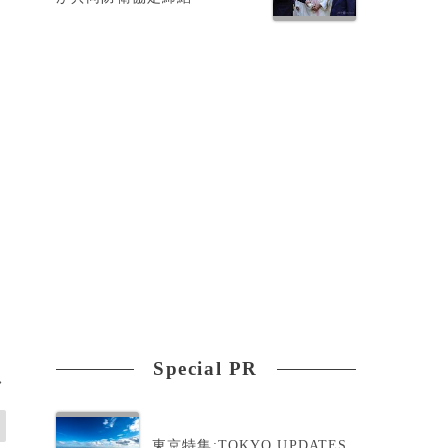
Special PR
>
東京特集:TOKYO UPDATES