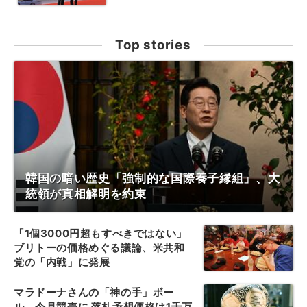
Top stories
韓国の暗い歴史「強制的な国際養子縁組」、大
統領が真相解明を約束
「1個3000円超もすべきではない」
ブリトーの価格めぐる議論、米共和
党の「内戦」に発展
マラドーナさんの「神の手」ボー
ル、今月競売に 落札予想価格は1千万