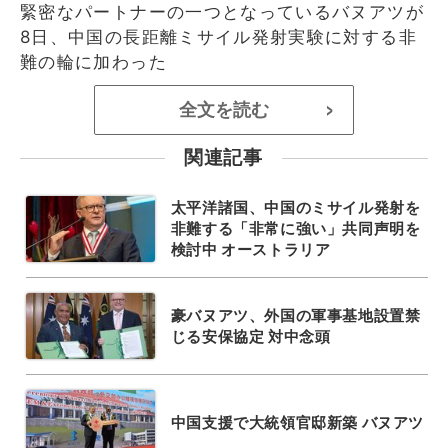
緊密なパートナーの一つとなっているバヌアツが
8日、中国の長距離ミサイル発射実験に対する非
難の輪に加わった
全文を読む
>
関連記事
太平洋諸国、中国のミサイル発射を
非難する「非常に強い」共同声明を
検討中 オーストラリア
豪バヌアツ、外国の軍事基地設置禁
じる安保協定 対中念頭
中国支援で大統領官邸新築 バヌアツ