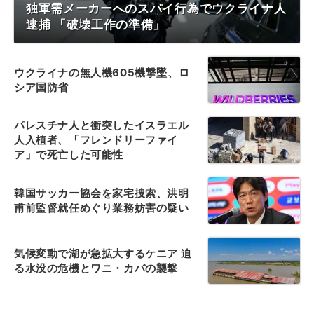
独軍需メーカーへのスパイ行為でウクライナ人
逮捕 「破壊工作の準備」
ウクライナの無人機605機撃墜、ロ
シア国防省
パレスチナ人と衝突したイスラエル
人入植者、「フレンドリーファイ
ア」で死亡した可能性
韓国サッカー協会を家宅捜索、洪明
甫前監督就任めぐり業務妨害の疑い
気候変動で湖が急拡大するケニア 迫
る水没の危機とワニ・カバの襲撃