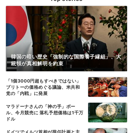
韓国の暗い歴史「強制的な国際養子縁組」、大
統領が真相解明を約束
「1個3000円超もすべきではない」
ブリトーの価格めぐる議論、米共和
党の「内戦」に発展
マラドーナさんの「神の手」ボー
ル、今月競売に 落札予想価格は1千万
ドル
ドイツでメルツ首相が辞任計画と主