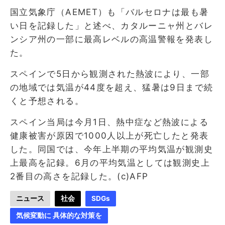
国立気象庁（AEMET）も「バルセロナは最も暑
い日を記録した」と述べ、カタルーニャ州とバレ
ンシア州の一部に最高レベルの高温警報を発表し
た。
スペインで5日から観測された熱波により、一部
の地域では気温が44度を超え、猛暑は9日まで続
くと予想される。
スペイン当局は今月1日、熱中症など熱波による
健康被害が原因で1000人以上が死亡したと発表
した。同国では、今年上半期の平均気温が観測史
上最高を記録。6月の平均気温としては観測史上
2番目の高さを記録した。(c)AFP
ニュース
社会
SDGs
気候変動に 具体的な対策を