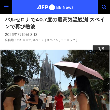
バルセロナで40.7度の最高気温観測 スペイ
ンで再び熱波
2026年7月9日 8:13
発信地：バルセロナ/スペイン [
スペイン
ヨーロッパ
]
3
4
6
2
5
7
8
1
/8
/8
/8
/8
/8
/8
/8
/8