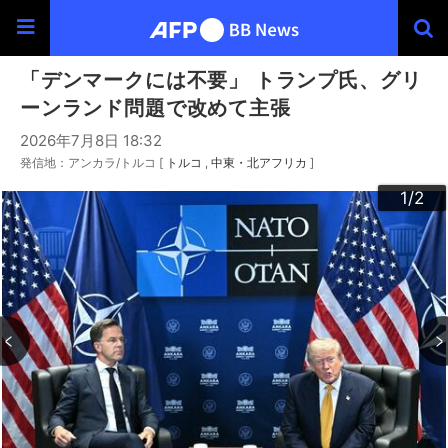
「デンマークには不要」 トランプ氏、グリ
ーンランド問題で改めて主張
2026年7月8日 18:32
発信地：アンカラ/トルコ [
トルコ
中東・北アフリカ
]
2
1
/2
/2