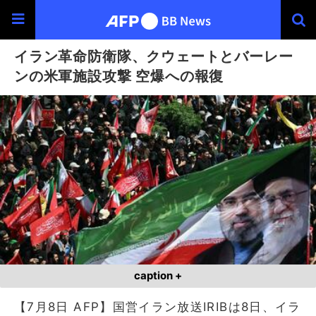
イラン革命防衛隊、クウェートとバーレー
ンの米軍施設攻撃 空爆への報復
caption +
【7月8日 AFP】国営イラン放送IRIBは8日、イラ