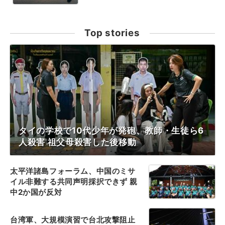
Top stories
タイの学校で10代少年が発砲、教師・生徒ら6
人殺害 祖父母殺害した後移動
太平洋諸島フォーラム、中国のミサ
イル非難する共同声明採択できず 親
中2か国が反対
台湾軍、大規模演習で台北攻撃阻止