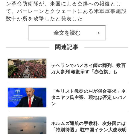
ン革命防衛隊が、米国による空爆への報復とし
て、バーレーンとクウェートにある米軍軍事施設
数十か所を攻撃したと発表した
全文を読む
>
関連記事
テヘランでハメネイ師の葬列、数百
万人参列 報復示す「赤色旗」も
「キリスト教徒の村が併合要求」ネ
タニヤフ氏主張、現地は否定 レバノ
ン
ホルムズ通航の手数料、友好国には
「特別待遇」 駐中国イラン大使表明