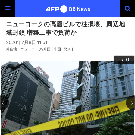
ニューヨークの高層ビルで柱損壊、周辺地
域封鎖 増築工事で負荷か
2026年7月8日 11:51
発信地：ニューヨーク/米国 [
米国
北米
]
10
3
4
6
9
2
5
7
8
1
/10
/10
/10
/10
/10
/10
/10
/10
/10
/10