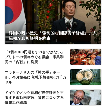
韓国の暗い歴史「強制的な国際養子縁組」、大
統領が真相解明を約束
「1個3000円超もすべきではない」
ブリトーの価格めぐる議論、米共和
党の「内戦」に発展
マラドーナさんの「神の手」ボー
ル、今月競売に 落札予想価格は1千万
ドル
ドイツでメルツ首相が辞任計画と主
張する偽動画拡散、背後にロシア系
情報工作組織