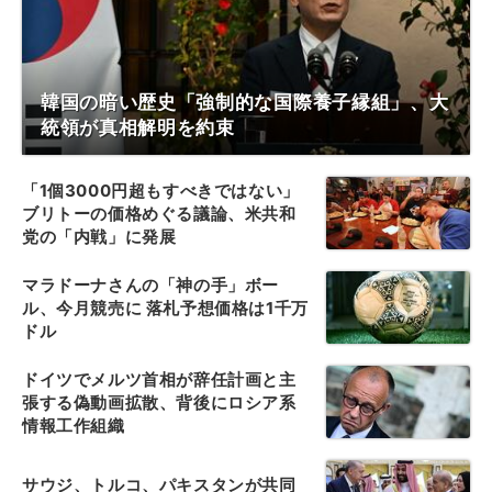
韓国の暗い歴史「強制的な国際養子縁組」、大
統領が真相解明を約束
「1個3000円超もすべきではない」
ブリトーの価格めぐる議論、米共和
党の「内戦」に発展
マラドーナさんの「神の手」ボー
ル、今月競売に 落札予想価格は1千万
ドル
ドイツでメルツ首相が辞任計画と主
張する偽動画拡散、背後にロシア系
情報工作組織
サウジ、トルコ、パキスタンが共同