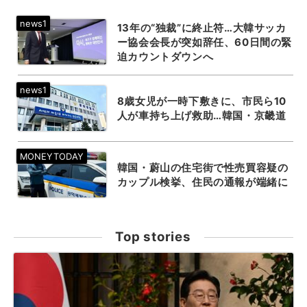
13年の“独裁”に終止符…大韓サッカ
ー協会会長が突如辞任、60日間の緊
迫カウントダウンへ
8歳女児が一時下敷きに、市民ら10
人が車持ち上げ救助…韓国・京畿道
韓国・蔚山の住宅街で性売買容疑の
カップル検挙、住民の通報が端緒に
Top stories