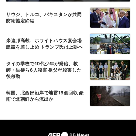
サウジ、トルコ、パキスタンが共同
防衛協定締結
米連邦高裁、ホワイトハウス宴会場
建設を差し止め トランプ氏は上訴へ
タイの学校で10代少年が発砲、教
師・生徒ら6人殺害 祖父母殺害した
後移動
韓国、北西部沿岸で地雷15個回収 豪
雨で北朝鮮から流出か