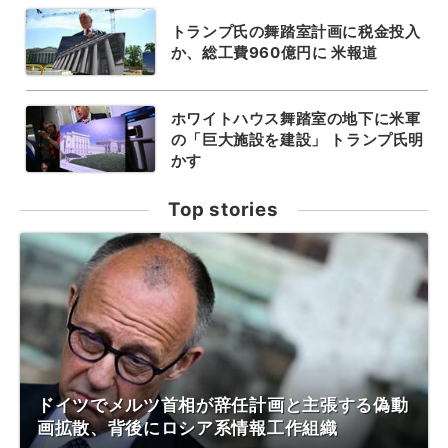
トランプ氏の舞踏室計画に税金投入
か、総工費960億円に 米報道
ホワイトハウス舞踏室の地下に米軍
の「巨大施設を建設」 トランプ氏明
かす
Top stories
ドイツでメルツ首相が辞任計画と主張する偽動
画拡散、背後にロシア系情報工作組織