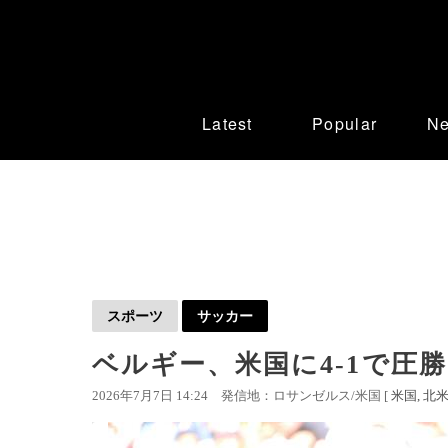
Latest
Popular
N
スポーツ
サッカー
ベルギー、米国に4-1で圧
2026年7月7日 14:24
発信地：ロサンゼルス/米国 [
米国
北