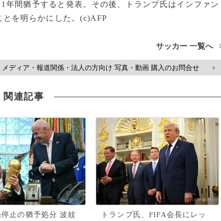
分を1年間猶予すると発表。その後、トランプ氏はインファン
を明らかにした。(c)AFP
サッカー 一覧へ
メディア・報道関係・法人の方向け 写真・動画 購入のお問合せ
>
関連記事
出場停止の猶予処分 波紋
トランプ氏、FIFA会長にレッ