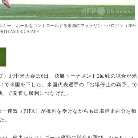
ギー。ボールをコントロールする米国のフォラリン・バログン（2026
RTH AMERICA/AFP
ップ）北中米大会は6日、決勝トーナメント2回戦の試合が米
-1で米国を下した。米国代表選手の「出場停止の猶予」で
動」で発奮し勝利につなげた。
ー連盟（FIFA）が批判を受けながらも出場停止処分を猶
た。
たが、前半からベルギーが優勢に試合を運び、シャルル・