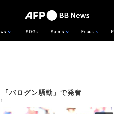
ews
SDGs
Sports
Focus
P
∨
∨
∨
勝 「バログン騒動」で発奮
米
]