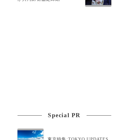
め
Special PR
て
東京特集:TOKYO UPDATES