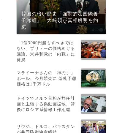
韓国の暗い歴史「強制的な国際養
子縁組」、大統領が真相解明を約
束
「1個3000円超もすべきでは
ない」ブリトーの価格めぐる
議論、米共和党の「内戦」に
発展
マラドーナさんの「神の手」
ボール、今月競売に 落札予想
価格は1千万ドル
ドイツでメルツ首相が辞任計
画と主張する偽動画拡散、背
後にロシア系情報工作組織
サウジ、トルコ、パキスタン
が共同防衛協定締結