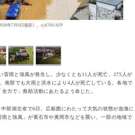
7月6日撮影）。(c)CNS/AFP
しい雷雨と強風が発生し、少なくとも11人が死亡、275人が
、南部でも大雨と洪水により4人が死亡している。各地で
「全力で」救助活動にあたるよう命じた。
、中部湖北省で6日、広範囲にわたって大気の状態が急激に
雷雨と強風」が黄石市や黄岡市などを襲い、一部の地域で