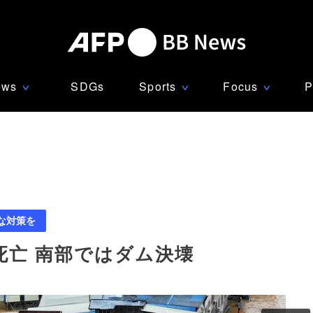
ews
SDGs
Sports
Focus
P
∨
∨
∨
な対策を
死亡 南部ではダム決壊