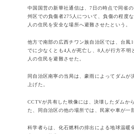
中国国営の新華社通信は、7日の時点で同省の
州区での負傷者275人について、負傷の程度
人の住民を安全な場所へ避難させたという。
他方で南部の広西チワン族自治区では、台風1
でに少なくとも4人が死亡し、8人が行方不明と
人の住民を避難させた。
同自治区南寧の当局は、豪雨によってダムが
上げた。
CCTVが共有した映像には、決壊したダムか
た、同自治区の他の場所では、民家や車が一
科学者らは、化石燃料の排出による地球温暖