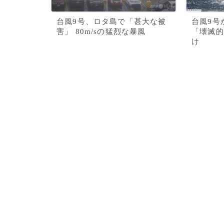
台風9号、ロタ島で「甚大な被
台風9号
害」 80m/sの猛烈な暴風
「壊滅的
け