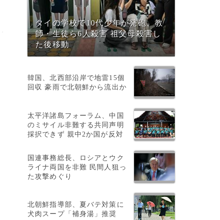
タイの学校で10代少年が発砲、教
師・生徒ら6人殺害 祖父母殺害し
た後移動
韓国、北西部沿岸で地雷15個
回収 豪雨で北朝鮮から流出か
太平洋諸島フォーラム、中国
のミサイル非難する共同声明
採択できず 親中2か国が反対
国連事務総長、ロシアとウク
ライナ両国を非難 民間人狙っ
た攻撃めぐり
北朝鮮指導部、夏バテ対策に
犬肉スープ「補身湯」推奨