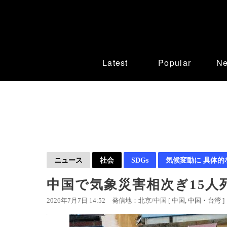
Latest
Popular
N
ニュース
社会
SDGs
気候変動に 具体的
中国で気象災害相次ぎ15人
2026年7月7日 14:52
発信地：北京/中国 [
中国
中国・台湾
]