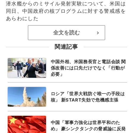
潜水艦からのミサイル発射実験について、米国は
同日、中国政府の核プログラムに対する警戒感を
あらわにした
全文を読む
>
関連記事
中国外相、米国務長官と電話会談 関
係改善には口先だけでなく「行動が
必要」
ロシア「世界大戦防ぐ唯一の手段は
核」 新START失効で危機感主張
中国「軍事力強化は世界平和のた
め」 豪シンクタンクの脅威論に反発