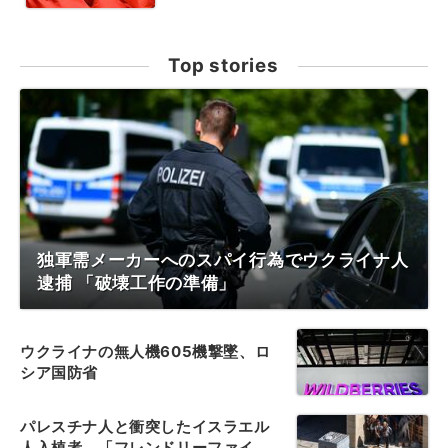
Top stories
独軍需メーカーへのスパイ行為でウクライナ人
逮捕 「破壊工作の準備」
ウクライナの無人機605機撃墜、ロ
シア国防省
パレスチナ人と衝突したイスラエル
人入植者、「フレンドリーファイ