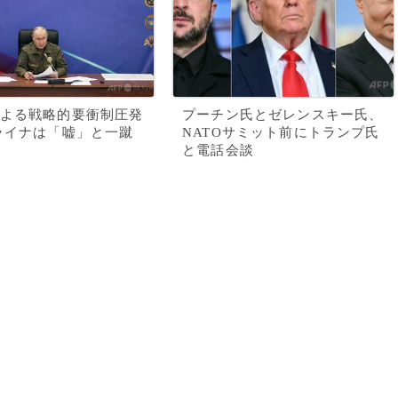
よる戦略的要衝制圧発
プーチン氏とゼレンスキー氏、
ライナは「嘘」と一蹴
NATOサミット前にトランプ氏
と電話会談