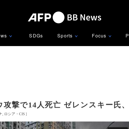
ews
SDGs
Sports
Focus
P
∨
∨
∨
ウ攻撃で14人死亡 ゼレンスキー氏
ナ
ロシア・CIS
]