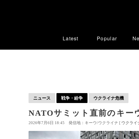
Latest
Popular
N
ニュース
戦争・紛争
ウクライナ危機
NATOサミット直前のキー
2026年7月6日 18:45
発信地：キーウ/ウクライナ [
ウクライ