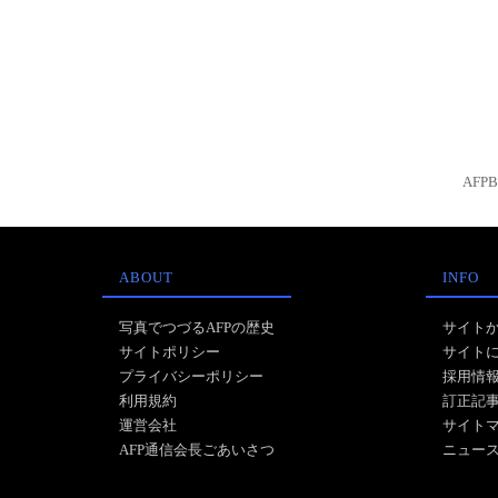
AFP
ABOUT
INFO
写真でつづるAFPの歴史
サイト
サイトポリシー
サイト
プライバシーポリシー
採用情
利用規約
訂正記
運営会社
サイト
AFP通信会長ごあいさつ
ニュー