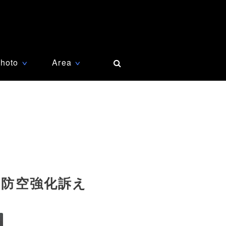
hoto
Area
∨
∨
、防空強化訴え