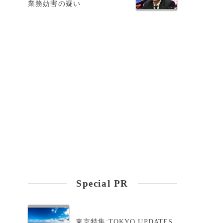
業務妨害の疑い
ス
Special PR
東京特集:TOKYO UPDATES