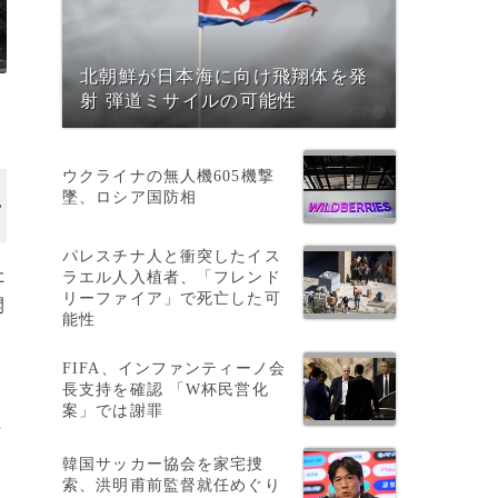
北朝鮮が日本海に向け飛翔体を発
射 弾道ミサイルの可能性
ウクライナの無人機605機撃
墜、ロシア国防相
パレスチナ人と衝突したイス
た
ラエル人入植者、「フレンド
リーファイア」で死亡した可
開
能性
FIFA、インファンティーノ会
長支持を確認 「W杯民営化
案」では謝罪
亡
韓国サッカー協会を家宅捜
索、洪明甫前監督就任めぐり