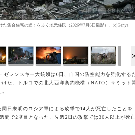
合住宅の近くを歩く地元住民（2026年7月6日撮影）。(c)Genya
ミル・ゼレンスキー大統領は6日、自国の防空能力を強化する
けた。トルコでの北大西洋条約機構（NATO）サミット
た。
同日未明のロシア軍による攻撃で14人が死亡したことを
週間で2度目となった。先週2日の攻撃では30人以上が死