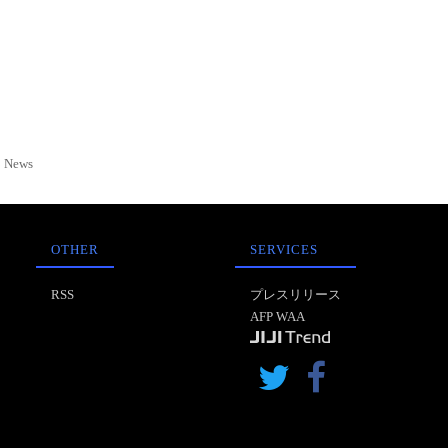
News
OTHER
SERVICES
RSS
プレスリリース
AFP WAA