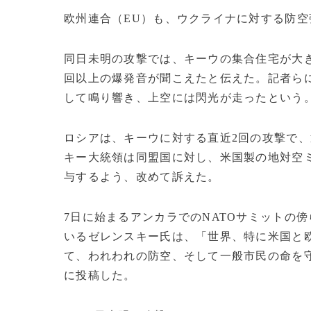
欧州連合（EU）も、ウクライナに対する防
同日未明の攻撃では、キーウの集合住宅が大き
回以上の爆発音が聞こえたと伝えた。記者らに
して鳴り響き、上空には閃光が走ったという
ロシアは、キーウに対する直近2回の攻撃で
キー大統領は同盟国に対し、米国製の地対空
与するよう、改めて訴えた。
7日に始まるアンカラでのNATOサミットの
いるゼレンスキー氏は、「世界、特に米国と欧
て、われわれの防空、そして一般市民の命を守
に投稿した。