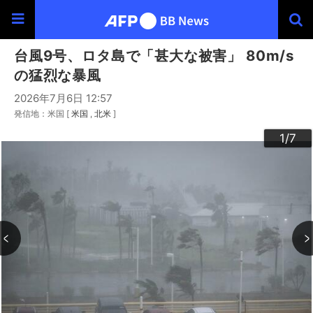
台風9号、ロタ島で「甚大な被害」 80m/s
の猛烈な暴風
2026年7月6日 12:57
発信地：米国 [
米国
北米
]
3
4
6
2
5
7
1
/7
/7
/7
/7
/7
/7
/7