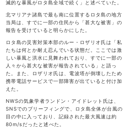
滅的な暴風がロタ島全域で続く」と述ベていた。
北マリアナ諸島で最も南に位置するロタ島の地方
当局は、すでに一部の住民から「甚大な被害」の
報告を受けていると明らかにした。
ロタ島の災害対策本部のルー・ロザリオ氏は「私
たちは何とか耐え忍んでいる状態だ。ここでは激
しい暴風と洪水に見舞われており、すでに一部の
人々から甚大な被害が報告されている」と語っ
た。また、ロザリオ氏は、電波塔が倒壊したため
携帯電話サービスで一部障害が出ていると付け加
えた。
NWSの気象学者ランドン・アイドレット氏は、
SNSでのブリーフィングで、ロタ島全体が台風の
目の中に入っており、記録された最大風速は約
80m/sだったと述べた。