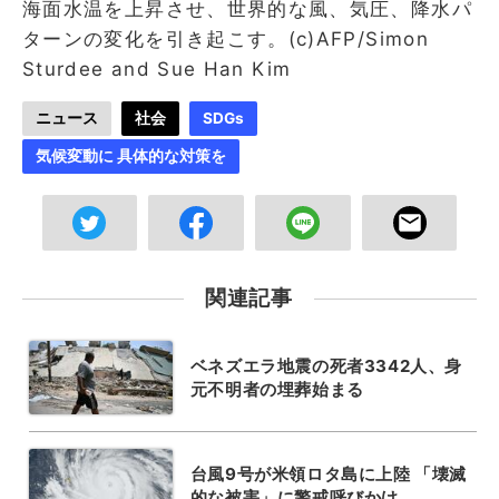
海面水温を上昇させ、世界的な風、気圧、降水パ
ターンの変化を引き起こす。(c)AFP/Simon
Sturdee and Sue Han Kim
ニュース
社会
SDGs
気候変動に 具体的な対策を
関連記事
ベネズエラ地震の死者3342人、身
元不明者の埋葬始まる
台風9号が米領ロタ島に上陸 「壊滅
的な被害」に警戒呼びかけ