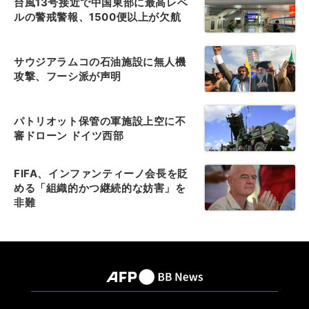
台風13号接近で中国東部に最高レベ
ルの警戒警報、1500便以上が欠航
サウジアラムコの石油施設に無人機
攻撃、フーシ派が声明
パトリオット保管の軍施設上空に不
審ドローン ドイツ西部
FIFA、インファンティーノ会長を貶
める「組織的かつ継続的な妨害」を
非難