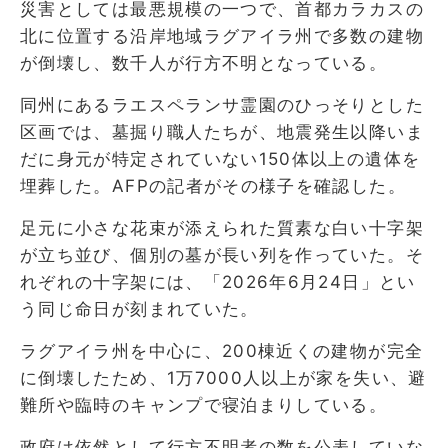
災害としては最悪規模の一つで、首都カラカスの
北に位置する沿岸地域ラグアイラ州で多数の建物
が倒壊し、数千人が行方不明となっている。
同州にあるラエスペランサ霊園のひっそりとした
区画では、墓掘り職人たちが、地震発生以降いま
だに身元が特定されていない150体以上の遺体を
埋葬した。AFPの記者がその様子を確認した。
足元に小さな花束が添えられた質素な白い十字架
が立ち並び、個別の墓が長い列を作っていた。そ
れぞれの十字架には、「2026年6月24日」とい
う同じ命日が刻まれていた。
ラグアイラ州を中心に、200棟近くの建物が完全
に倒壊したため、1万7000人以上が家を失い、避
難所や臨時のキャンプで寝泊まりしている。
政府は依然として行方不明者の数を公表していな