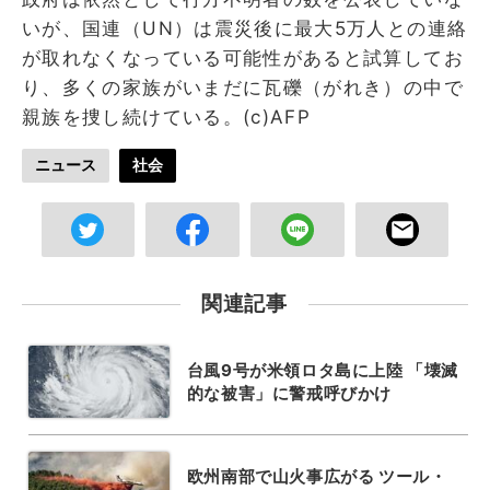
いが、国連（UN）は震災後に最大5万人との連絡
が取れなくなっている可能性があると試算してお
り、多くの家族がいまだに瓦礫（がれき）の中で
親族を捜し続けている。(c)AFP
ニュース
社会
関連記事
台風9号が米領ロタ島に上陸 「壊滅
的な被害」に警戒呼びかけ
欧州南部で山火事広がる ツール・