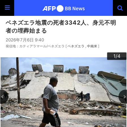
ベネズエラ地震の死者3342人、身元不明
者の埋葬始まる
2026年7月6日 9:40
発信地：カティアラマール/ベネズエラ [
ベネズエラ
中南米
]
3
4
2
1
/4
/4
/4
/4