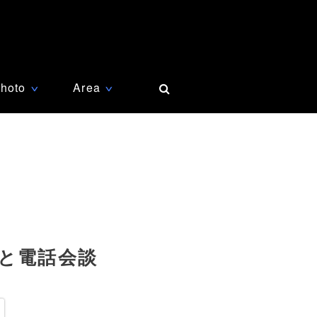
hoto
Area
∨
∨
と電話会談