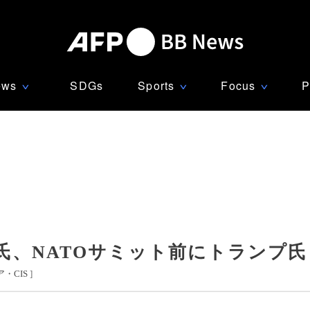
ews
SDGs
Sports
Focus
P
∨
∨
∨
氏、NATOサミット前にトランプ氏
・CIS
]