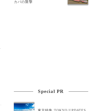
カバの襲撃
、
て
い
Special PR
東京特集:TOKYO UPDATES