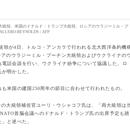
大統領、米国のドナルド・トランプ大統領、ロシアのウラジーミル・プ
ERO-REYNOLDS / AFP
プ大統領が4日、トルコ・アンカラで行われる北大西洋条約機
シアのウラジーミル・プーチン大統領およびウクライナの
れ電話会談を行い、ウクライナ紛争について協議した。ロ
氏が明かした。
も米国の建国250周年の節目に合わせて行われたもの。
ンの大統領補佐官ユーリ・ウシャコフ氏は、「両大統領は
るNATO首脳会議へのドナルド・トランプ氏の出席予定も踏
た」と述べた。