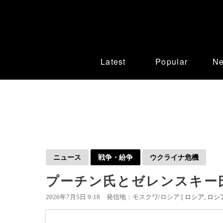
Latest
Popular
N
ニュース
戦争・紛争
ウクライナ危機
プーチン氏とゼレンスキー
2026年7月5日 9:18
発信地：モスクワ/ロシア [
ロシア
ロシア