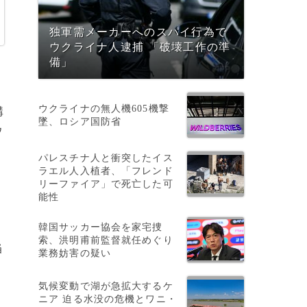
独軍需メーカーへのスパイ行為で
ウクライナ人逮捕 「破壊工作の準
備」
ウクライナの無人機605機撃
構
墜、ロシア国防省
ウ
パレスチナ人と衝突したイス
ラエル人入植者、「フレンド
リーファイア」で死亡した可
能性
韓国サッカー協会を家宅捜
索、洪明甫前監督就任めぐり
当
業務妨害の疑い
気候変動で湖が急拡大するケ
ニア 迫る水没の危機とワニ・