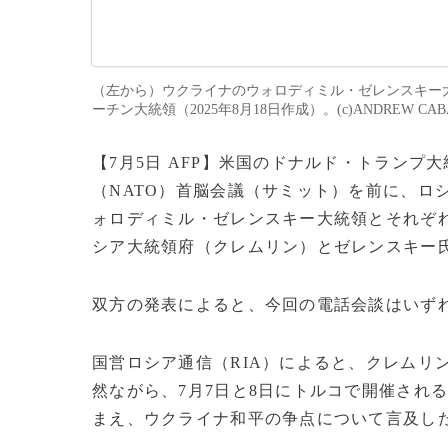
（左から）ウクライナのウォロディミル・ゼレンスキー
ーチン大統領（2025年8月18日作成）。(c)ANDREW CABALL
【7月5日 AFP】米国のドナルド・トラン
（NATO）首脳会議（サミット）を前に、ロ
ォロディミル・ゼレンスキー大統領とそれぞ
シア大統領府（クレムリン）とゼレンスキー
双方の発表によると、今回の電話会談はいずれ
国営ロシア通信（RIA）によると、クレムリ
然ながら、7月7日と8日にトルコで開催され
まえ、ウクライナ和平の争点について言及し