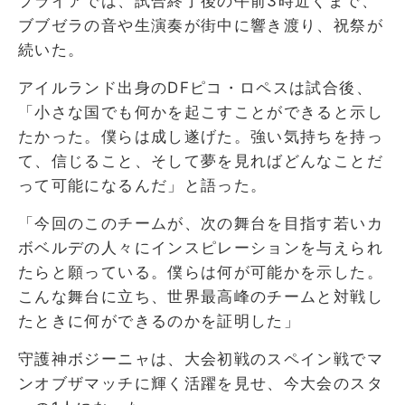
プライアでは、試合終了後の午前3時近くまで、
ブブゼラの音や生演奏が街中に響き渡り、祝祭が
続いた。
アイルランド出身のDFピコ・ロペスは試合後、
「小さな国でも何かを起こすことができると示し
たかった。僕らは成し遂げた。強い気持ちを持っ
て、信じること、そして夢を見ればどんなことだ
って可能になるんだ」と語った。
「今回のこのチームが、次の舞台を目指す若いカ
ボベルデの人々にインスピレーションを与えられ
たらと願っている。僕らは何が可能かを示した。
こんな舞台に立ち、世界最高峰のチームと対戦し
たときに何ができるのかを証明した」
守護神ボジーニャは、大会初戦のスペイン戦でマ
ンオブザマッチに輝く活躍を見せ、今大会のスタ