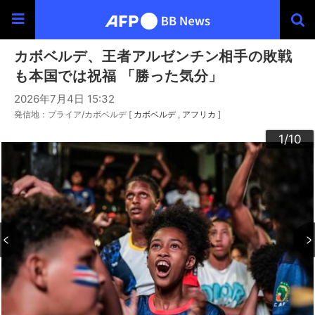
カボベルデ、王者アルゼンチン相手の敗戦
も本国では祝福 「勝った気分」
2026年7月4日 15:32
発信地：プライア/カボベルデ [
カボベルデ
アフリカ
]
10
3
4
6
9
2
5
7
8
1
/10
/10
/10
/10
/10
/10
/10
/10
/10
/10