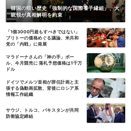
韓国の暗い歴史「強制的な国際養子縁組」、大
統領が真相解明を約束
「1個3000円超もすべきではない」
ブリトーの価格めぐる議論、米共和
党の「内戦」に発展
マラドーナさんの「神の手」ボー
ル、今月競売に 落札予想価格は1千万
ドル
ドイツでメルツ首相が辞任計画と主
張する偽動画拡散、背後にロシア系
情報工作組織
サウジ、トルコ、パキスタンが共同
防衛協定締結