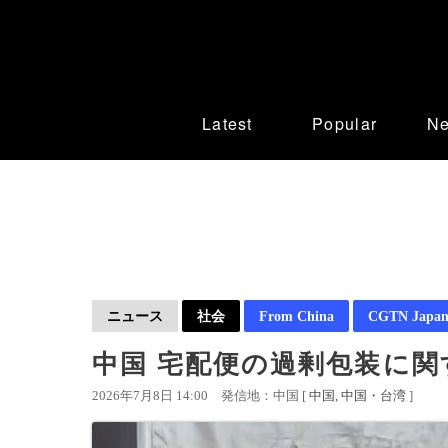
Latest
Popular
N
ニュース
社会
From China
CGTN Japan
中国 宅配便の過剰包装に
2026年7月8日 14:00
発信地：中国 [
中国
中国・台湾
]