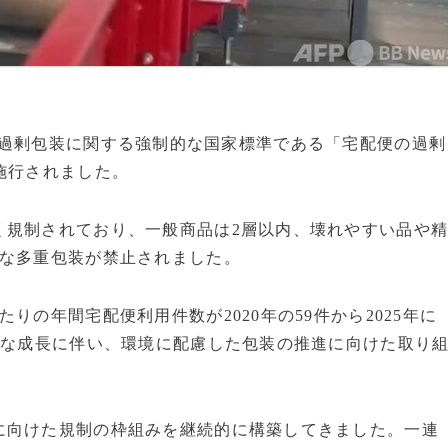
の宅配便の過剰包装に関する強制的な国家標準である「宅配便の過剰
施行されました。
く規制されており、一般商品は2層以内、壊れやすい品や
度な多重包装が禁止されました。
りの年間宅配便利用件数が2020年の59件から2025年に
速な成長に伴い、環境に配慮した包装の推進に向けた取り
に向けた規制の枠組みを継続的に構築してきました。一連