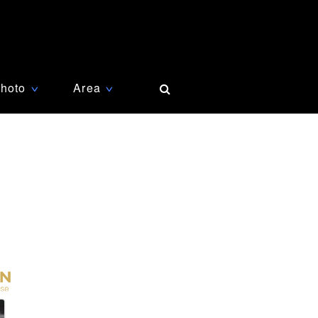
hoto
Area
∨
∨