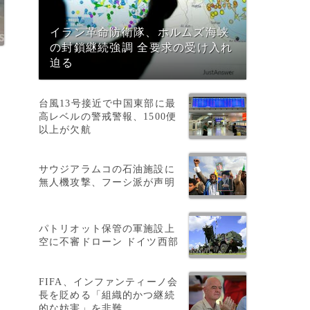
イラン革命防衛隊、ホルムズ海峡
の封鎖継続強調 全要求の受け入れ
迫る
台風13号接近で中国東部に最
高レベルの警戒警報、1500便
以上が欠航
精
サウジアラムコの石油施設に
無人機攻撃、フーシ派が声明
パトリオット保管の軍施設上
組
空に不審ドローン ドイツ西部
FIFA、インファンティーノ会
長を貶める「組織的かつ継続
的な妨害」を非難