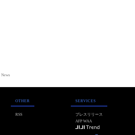
News
OTHER
SERVICES
RSS
プレスリリース
AFP WAA