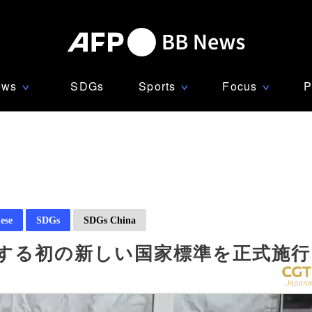
ews
SDGs
Sports
Focus
P
∨
∨
∨
ese
SDGs
SDGs China
関する初の新しい国家標準を正式施行