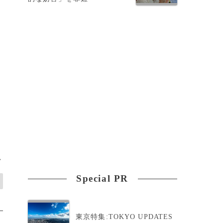
>
Special PR
東京特集:TOKYO UPDATES