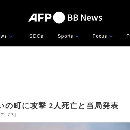
ews
SDGs
Sports
Focus
P
∨
∨
∨
の町に攻撃 2人死亡と当局発表
ア・CIS
]