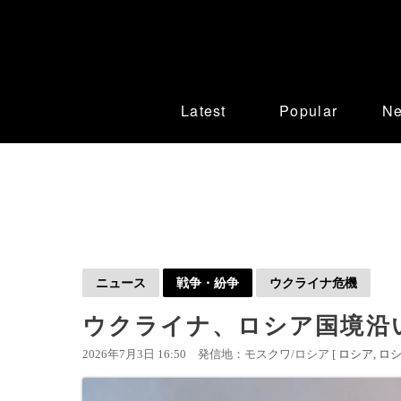
Latest
Popular
N
ニュース
戦争・紛争
ウクライナ危機
ウクライナ、ロシア国境沿い
2026年7月3日 16:50
発信地：モスクワ/ロシア [
ロシア
ロシ