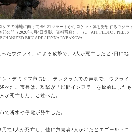
シアの陣地に向けてBM-21グラートからロケット弾を発射するウクラ
（2026年6月4日撮影、資料写真）。（c）AFP PHOTO / PRESS
MECHANIZED BRIGADE / IRYNA RYBAKOVA
を狙ったウクライナによる攻撃で、2人が死亡したと3日に地
ィン・デミドフ市長は、テレグラムでの声明で、ウクライ
と述べた。市長は、攻撃が「民間インフラ」を標的にした
1人が死亡した」と述べた。
同市で断水や停電が発生した。
男性1人が死亡し、他に負傷者2人が出たとエゴール・コ