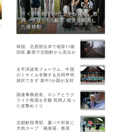
タイの学校で10代少年が発砲、教
師・生徒ら6人殺害 祖父母殺害し
イ
た後移動
韓国、北西部沿岸で地雷15個
回収 豪雨で北朝鮮から流出か
太平洋諸島フォーラム、中国
のミサイル非難する共同声明
採択できず 親中2か国が反対
も
国連事務総長、ロシアとウク
ライナ両国を非難 民間人狙っ
た攻撃めぐり
北朝鮮指導部、夏バテ対策に
犬肉スープ「補身湯」推奨