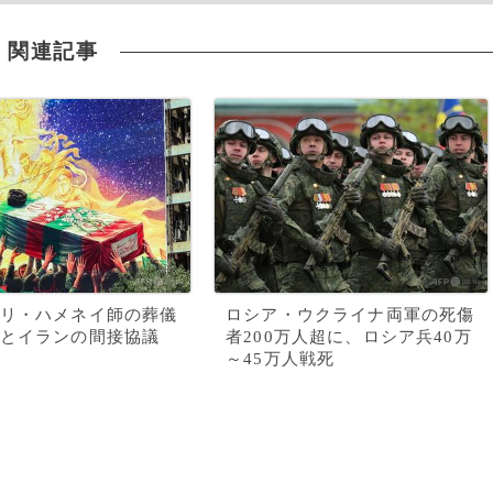
関連記事
リ・ハメネイ師の葬儀
ロシア・ウクライナ両軍の死傷
とイランの間接協議
者200万人超に、ロシア兵40万
～45万人戦死