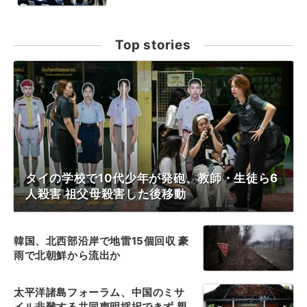
Top stories
タイの学校で10代少年が発砲、教師・生徒ら6
人殺害 祖父母殺害した後移動
韓国、北西部沿岸で地雷15個回収 豪
雨で北朝鮮から流出か
太平洋諸島フォーラム、中国のミサ
イル非難する共同声明採択できず 親