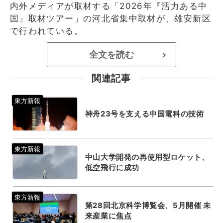
内外メディアが取材する「2026年『活力ある中
国』取材ツアー」の河北省集中取材が、雄安新区
で行われている。
全文を読む
>
関連記事
神舟23号を支える中国電科の技術
中山大学開発の再使用型ロケット、
低空飛行に成功
第28回北京科学博覧会、5月開催 未
来産業に焦点