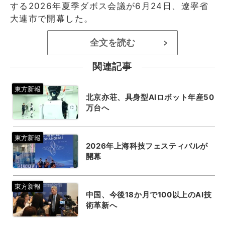
する2026年夏季ダボス会議が6月24日、遼寧省
大連市で開幕した。
全文を読む
>
関連記事
北京亦荘、具身型AIロボット年産50
万台へ
2026年上海科技フェスティバルが
開幕
中国、今後18か月で100以上のAI技
術革新へ