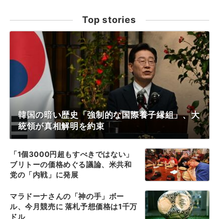
Top stories
韓国の暗い歴史「強制的な国際養子縁組」、大
統領が真相解明を約束
「1個3000円超もすべきではない」
ブリトーの価格めぐる議論、米共和
党の「内戦」に発展
マラドーナさんの「神の手」ボー
ル、今月競売に 落札予想価格は1千万
ドル