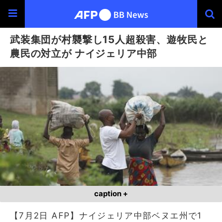
武装集団が村襲撃し15人超殺害、遊牧民と
農民の対立が ナイジェリア中部
caption +
【7月2日 AFP】ナイジェリア中部ベヌエ州で1