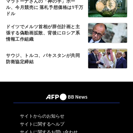
マラドーナさんの「神の手」ボー
ル、今月競売に 落札予想価格は1千万
ドル
ドイツでメルツ首相が辞任計画と主
張する偽動画拡散、背後にロシア系
情報工作組織
サウジ、トルコ、パキスタンが共同
防衛協定締結
サイトからのお知らせ
サイトに関するヘルプ
サイトに関するお問い合わせ