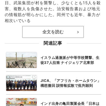
日、武装集団が村を襲撃し、少なくとも15人を殺
害、複数人を負傷させた。治安報告書および地元
の情報筋が明らかにした。同州でも近年、暴力が
相次いでいる
全文を読む
>
関連記事
イスラム過激派が中等学校襲撃、生
徒37人拉致 ナイジェリア北東部
JICA、「アフリカ・ホームタウン」
構想撤回 誤情報拡散で批判殺到
インド出身の亀田製菓会長「日本は