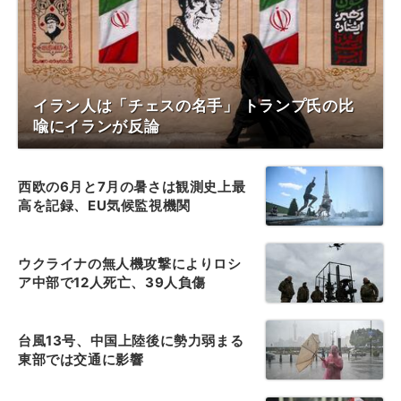
イラン人は「チェスの名手」 トランプ氏の比
喩にイランが反論
西欧の6月と7月の暑さは観測史上最
高を記録、EU気候監視機関
ウクライナの無人機攻撃によりロシ
ア中部で12人死亡、39人負傷
台風13号、中国上陸後に勢力弱まる
東部では交通に影響