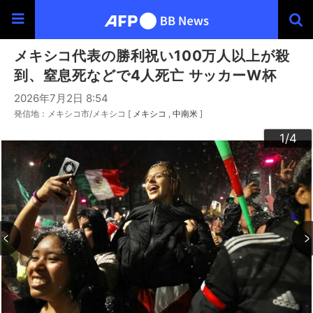
メキシコ代表の勝利祝い100万人以上が殺
到、窒息死などで4人死亡 サッカーW杯
2026年7月2日 8:54
発信地：メキシコ市/メキシコ [
メキシコ
中南米
]
3
4
2
1
/4
/4
/4
/4