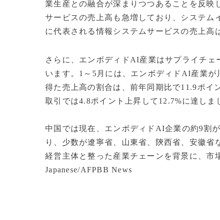
業生産との融合が深まりつつあることを反映し
サービスの売上高も急増しており、システム
に代表される情報システムサービスの売上高は
さらに、エンボディドAI産業はサプライチ
います。1～5月には、エンボディドAI産業
得た売上高の割合は、前年同期比で11.9ポイ
取引では4.8ポイント上昇して12.7%に達しま
中国では現在、エンボディドAI企業の約9割
り、少数が遼寧省、山東省、陝西省、安徽省な
経営主体と整った産業チェーンを背景に、市場
Japanese/AFPBB News