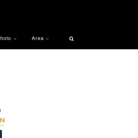
hoto
Area
∨
∨
増