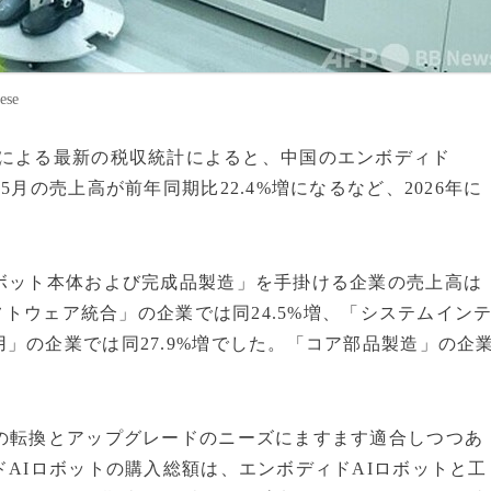
se
税務総局による最新の税収統計によると、中国のエンボディド
月の売上高が前年同期比22.4%増になるなど、2026年に
ボット本体および完成品製造」を手掛ける企業の売上高は
ソフトウェア統合」の企業では同24.5%増、「システムイン
」の企業では同27.9%増でした。「コア部品製造」の企
業の転換とアップグレードのニーズにますます適合しつつあ
ドAIロボットの購入総額は、エンボディドAIロボットと工