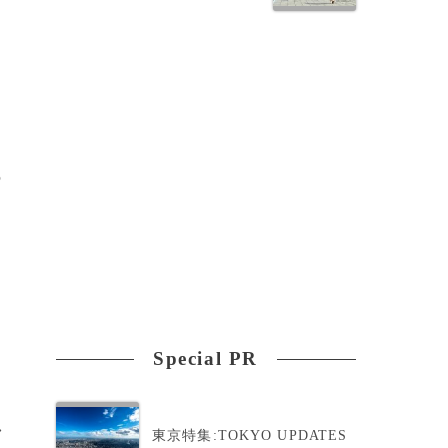
の
Special PR
>
東京特集:TOKYO UPDATES