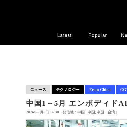
Latest
Popular
N
ニュース
テクノロジー
From China
CGT
中国1～5月 エンボディドA
2026年7月5日 14:30
発信地：中国 [
中国
中国・台湾
]