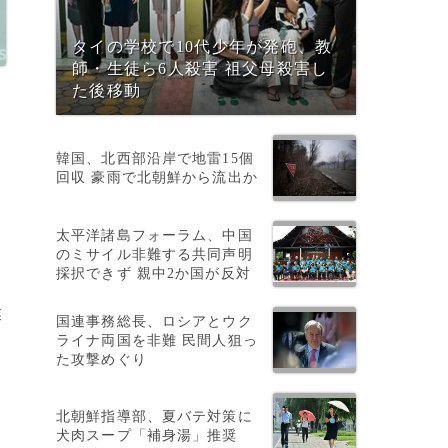
タイの学校で10代少年が発砲、教
師・生徒ら6人殺害 祖父母殺害し
た後移動
韓国、北西部沿岸で地雷15個
回収 豪雨で北朝鮮から流出か
太平洋諸島フォーラム、中国
のミサイル非難する共同声明
採択できず 親中2か国が反対
テ
業
国連事務総長、ロシアとウク
ライナ両国を非難 民間人狙っ
た攻撃めぐり
北朝鮮指導部、夏バテ対策に
犬肉スープ「補身湯」推奨