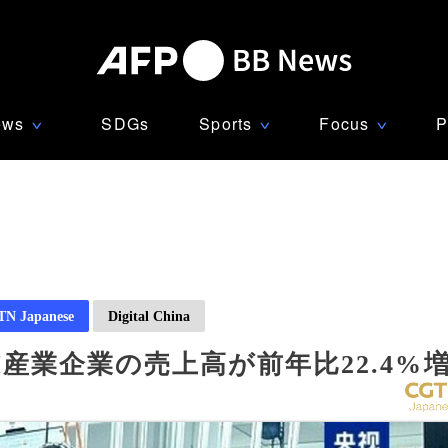
ews
SDGs
Sports
Focus
P
∨
∨
∨
N Japanese
Digital China
I産業企業の売上高が前年比22.4%