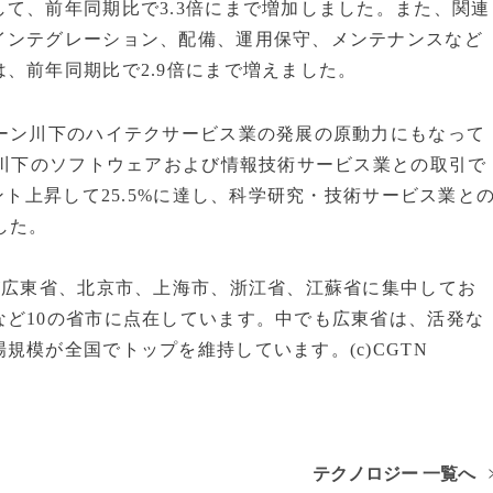
て、前年同期比で3.3倍にまで増加しました。また、関連
インテグレーション、配備、運用保守、メンテナンスなど
、前年同期比で2.9倍にまで増えました。
ェーン川下のハイテクサービス業の発展の原動力にもなって
が川下のソフトウェアおよび情報技術サービス業との取引で
ント上昇して25.5%に達し、科学研究・技術サービス業と
した。
が広東省、北京市、上海市、浙江省、江蘇省に集中してお
ど10の省市に点在しています。中でも広東省は、活発な
規模が全国でトップを維持しています。(c)CGTN
テクノロジー 一覧へ