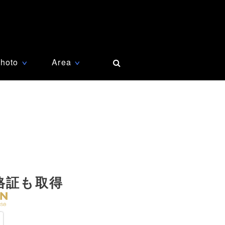
hoto
Area
∨
∨
格証も取得