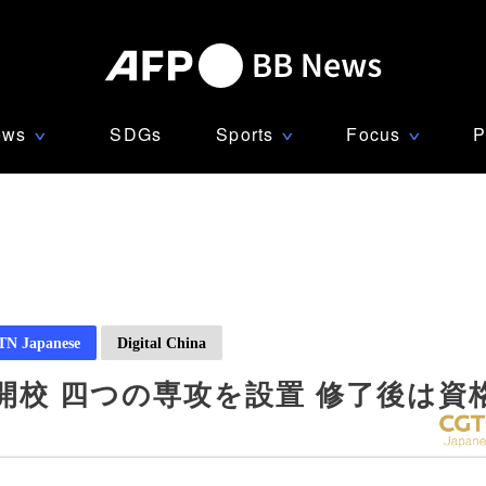
ews
SDGs
Sports
Focus
P
∨
∨
∨
N Japanese
Digital China
校 四つの専攻を設置 修了後は資