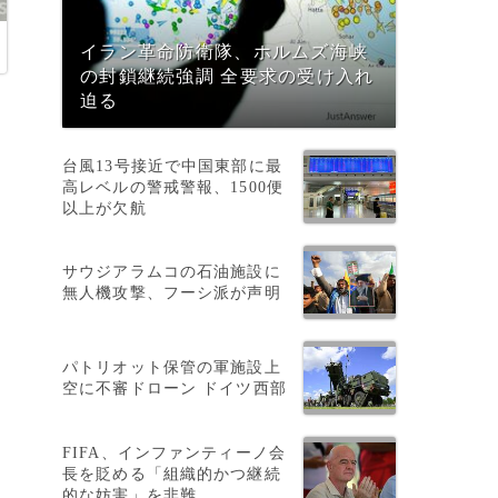
イラン革命防衛隊、ホルムズ海峡
の封鎖継続強調 全要求の受け入れ
迫る
台風13号接近で中国東部に最
高レベルの警戒警報、1500便
以上が欠航
サウジアラムコの石油施設に
無人機攻撃、フーシ派が声明
パトリオット保管の軍施設上
空に不審ドローン ドイツ西部
FIFA、インファンティーノ会
長を貶める「組織的かつ継続
的な妨害」を非難