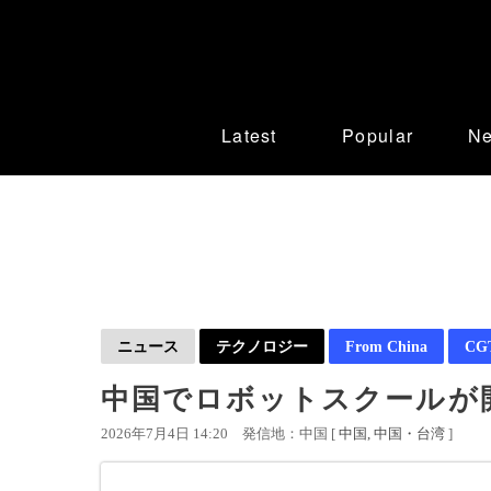
Latest
Popular
N
ニュース
テクノロジー
From China
CGT
中国でロボットスクールが開
2026年7月4日 14:20
発信地：中国 [
中国
中国・台湾
]