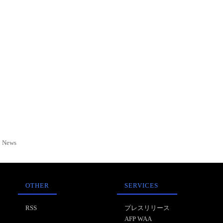
News
OTHER
SERVICES
RSS
プレスリリース
AFP WAA