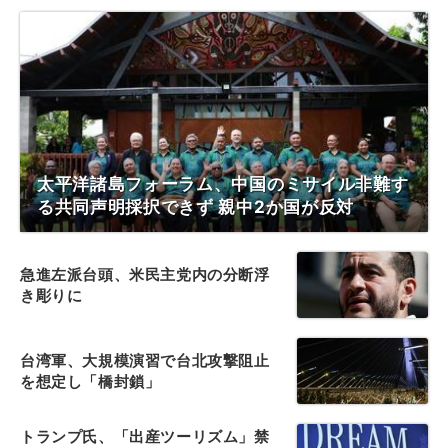
太平洋諸島フォーラム、中国のミサイル非難す
る共同声明採択できず 親中2か国が反対
急進左派台頭、米民主党内の分断浮
き彫りに
台湾軍、大規模演習で台北攻撃阻止
を想定し「橋封鎖」
トランプ氏、「出産ツーリズム」禁