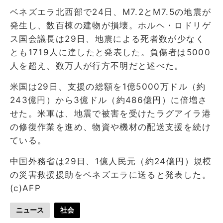
ベネズエラ北西部で24日、M7.2とM7.5の地震が
発生し、数百棟の建物が損壊。ホルヘ・ロドリゲ
ス国会議長は29日、地震による死者数が少なく
とも1719人に達したと発表した。負傷者は5000
人を超え、数万人が行方不明だと述べた。
米国は29日、支援の総額を1億5000万ドル（約
243億円）から3億ドル（約486億円）に倍増さ
せた。米軍は、地震で被害を受けたラグアイラ港
の修復作業を進め、物資や機材の配送支援を続け
ている。
中国外務省は29日、1億人民元（約24億円）規模
の災害救援援助をベネズエラに送ると発表した。
(c)AFP
ニュース
社会