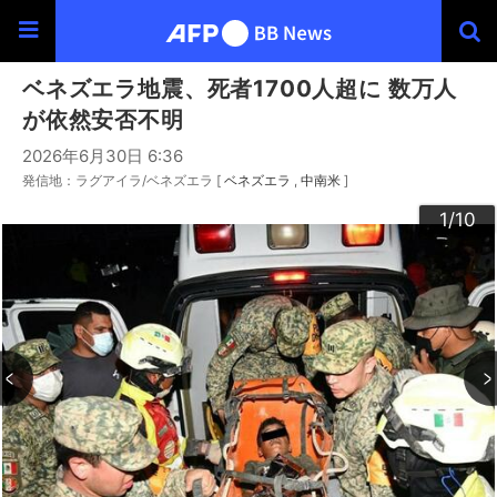
ベネズエラ地震、死者1700人超に 数万人
が依然安否不明
2026年6月30日 6:36
発信地：ラグアイラ/ベネズエラ [
ベネズエラ
中南米
]
10
3
4
6
9
2
5
7
8
1
/10
/10
/10
/10
/10
/10
/10
/10
/10
/10