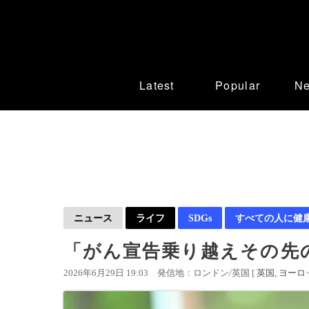
Latest
Popular
N
ニュース
ライフ
SDGs
すべての人に健
「がん宣告乗り越えその先
2026年6月29日 19:03
発信地：ロンドン/英国 [
英国
ヨーロ