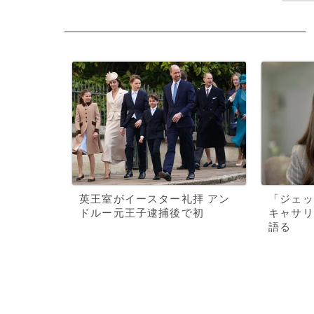
英王室がイースター礼拝 アン
「ジェッ
ドルー元王子逮捕後で初
キャサリ
語る