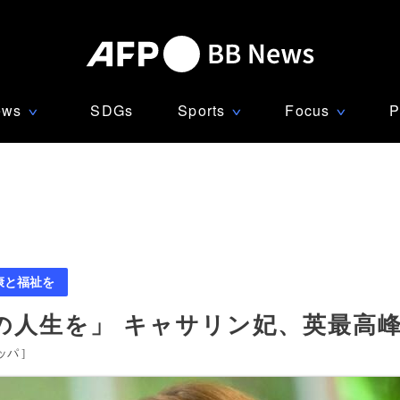
ews
SDGs
Sports
Focus
P
∨
∨
∨
康と福祉を
の人生を」 キャサリン妃、英最高峰
ッパ
]