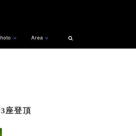
hoto
Area
∨
∨
3座登頂