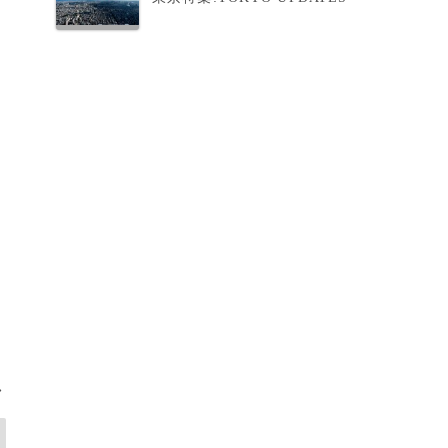
人
を
イ
>