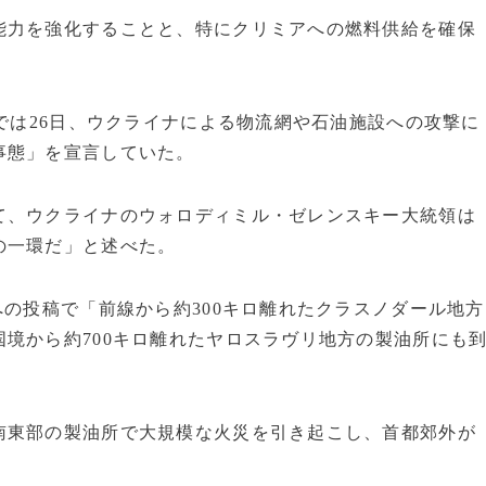
能力を強化することと、特にクリミアへの燃料供給を確保
アでは26日、ウクライナによる物流網や石油施設への攻撃に
事態」を宣言していた。
て、ウクライナのウォロディミル・ゼレンスキー大統領は
の一環だ」と述べた。
への投稿で「前線から約300キロ離れたクラスノダール地方
境から約700キロ離れたヤロスラヴリ地方の製油所にも
南東部の製油所で大規模な火災を引き起こし、首都郊外が