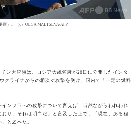
。（c）OLGA MALTSEVA/AFP
プーチン大統領は、ロシア大統領府が28日に公開したインタ
てウクライナからの相次ぐ攻撃を受け、国内で「一定の燃
ーインフラへの攻撃について言えば、当然ながらわれわれ
ており、それは明白だ」と言及した上で、「現在、ある程
い」と述べた。