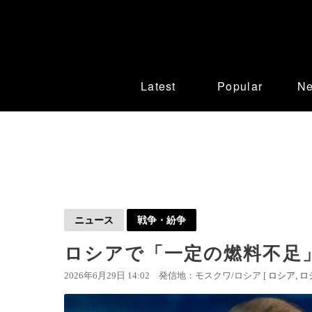
Latest
Popular
N
ニュース
戦争・紛争
ロシアで「一定の燃料不足
2026年6月29日 14:02
発信地：モスクワ/ロシア [
ロシア
ロ