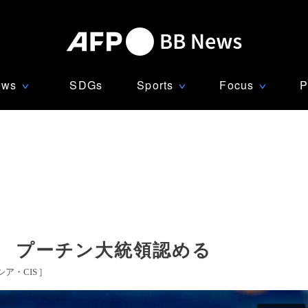
ews
SDGs
Sports
Focus
P
∨
∨
∨
」 プーチン大統領認める
シア・CIS
]