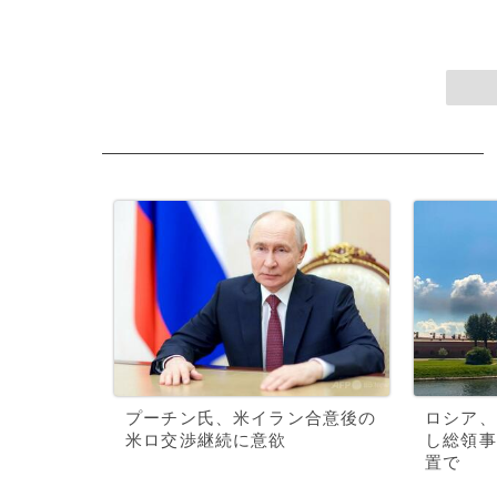
プーチン氏、米イラン合意後の
ロシア、
米ロ交渉継続に意欲
し総領事
置で