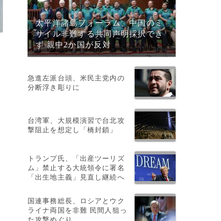
太平洋諸島フォーラム、中国のミ
サイル非難する共同声明採択でき
ず 親中2か国が反対
急進左派台頭、米民主党内の
分断浮き彫りに
台湾軍、大規模演習で台北攻
撃阻止を想定し「橋封鎖」
料
トランプ氏、「出産ツーリズ
ム」禁止する大統領令に署名
「出生地主義」見直し継続へ
国連事務総長、ロシアとウク
ライナ両国を非難 民間人狙っ
た攻撃めぐり