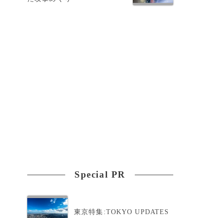
到
Special PR
東京特集:TOKYO UPDATES