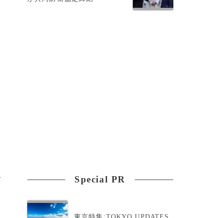
Special PR
ば
東京特集:TOKYO UPDATES