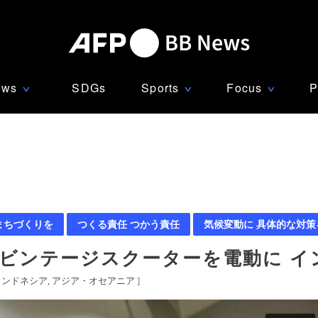
ews
SDGs
Sports
Focus
P
∨
∨
∨
まちづくりを
つくる責任 つかう責任
気候変動に 具体的な対策
 ビンテージスクーターを電動に イ
インドネシア
アジア・オセアニア
]