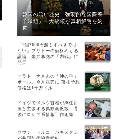
韓国の暗い歴史「強制的な国際養
子縁組」、大統領が真相解明を約
束
「1個3000円超もすべきでは
ない」ブリトーの価格めぐる
議論、米共和党の「内戦」に
発展
マラドーナさんの「神の手」
ボール、今月競売に 落札予想
価格は1千万ドル
ドイツでメルツ首相が辞任計
画と主張する偽動画拡散、背
後にロシア系情報工作組織
サウジ、トルコ、パキスタン
が共同防衛協定締結