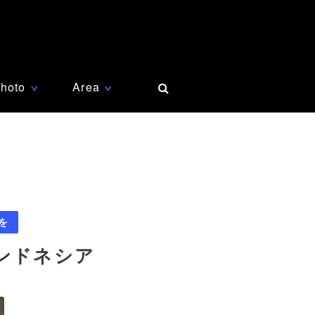
hoto
Area
∨
∨
を
ンドネシア