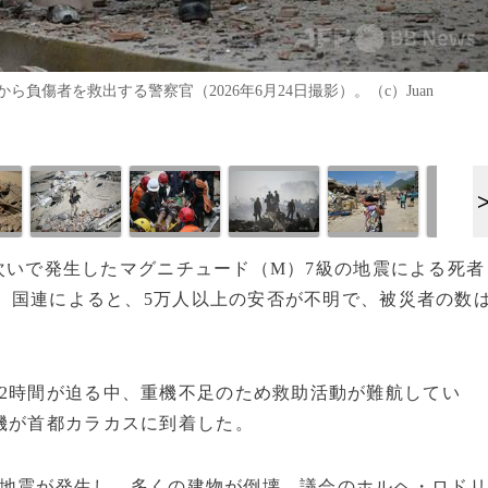
傷者を救出する警察官（2026年6月24日撮影）。（c）Juan
に相次いで発生したマグニチュード（M）7級の地震による死者
た。国連によると、5万人以上の安否が不明で、被災者の数
2時間が迫る中、重機不足のため救助活動が難航してい
機が首都カラカスに到着した。
5の地震が発生し、多くの建物が倒壊。議会のホルヘ・ロド