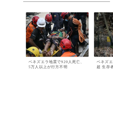
ベネズエラ地震で920人死亡、
ベネズエ
5万人以上が行方不明
超 生存