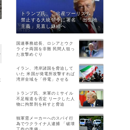
トランプ氏、「出産ツーリズム」
禁止する大統領令に署名 「出生地
主義」見直し継続へ
国連事務総長、ロシアとウク
ライナ両国を非難 民間人狙っ
た攻撃めぐり
イラン、湾岸諸国を脅迫して
いた 米国が発電所攻撃すれば
湾岸全域を「停電」させる
は
トランプ氏、米軍のミサイル
不足報道を否定 リークした人
物に拘禁刑を科すと脅迫
独軍需メーカーへのスパイ行
為でウクライナ人逮捕 「破壊
工作の準備」
リ