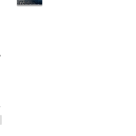
る
ロ
>