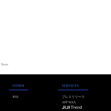
News
OTHER
SERVICES
RSS
プレスリリース
AFP WAA