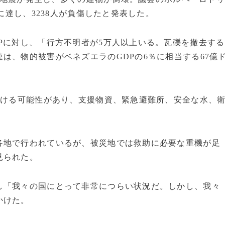
に達し、3238人が負傷したと発表した。
Pに対し、「行方不明者が5万人以上いる。瓦礫を撤去する
は、物的被害がベネズエラのGDPの6％に相当する67億
受ける可能性があり、支援物資、緊急避難所、安全な水、
。
各地で行われているが、被災地では救助に必要な重機が足
見られた。
し「我々の国にとって非常につらい状況だ。しかし、我々
かけた。