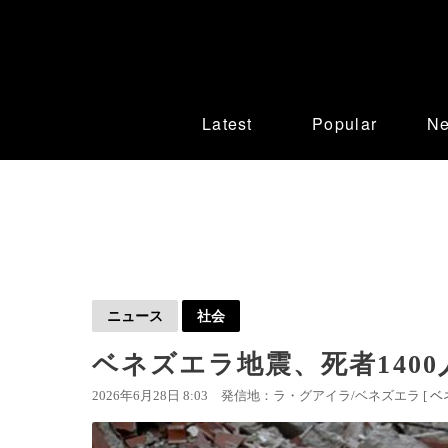
Latest
Popular
N
ニュース
社会
ベネズエラ地震、死者140
2026年6月28日 8:03
発信地：ラ・グアイラ/ベネズエラ [
ベ