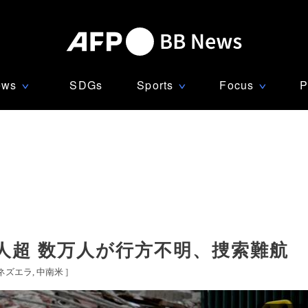
ews
SDGs
Sports
Focus
P
∨
∨
∨
0人超 数万人が行方不明、捜索難航
ネズエラ
中南米
]