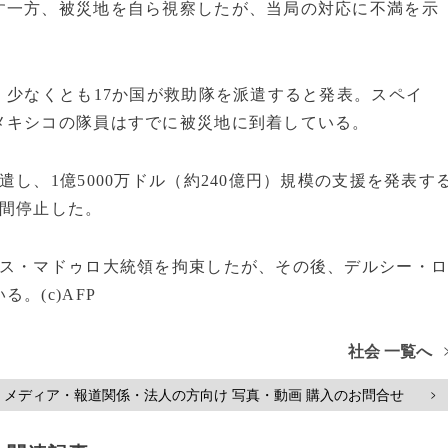
す一方、被災地を自ら視察したが、当局の対応に不満を示
、少なくとも17か国が救助隊を派遣すると発表。スペイ
メキシコの隊員はすでに被災地に到着している。
し、1億5000万ドル（約240億円）規模の支援を発表す
月間停止した。
ラス・マドゥロ大統領を拘束したが、その後、デルシー・
。(c)AFP
社会 一覧へ
メディア・報道関係・法人の方向け 写真・動画 購入のお問合せ
>