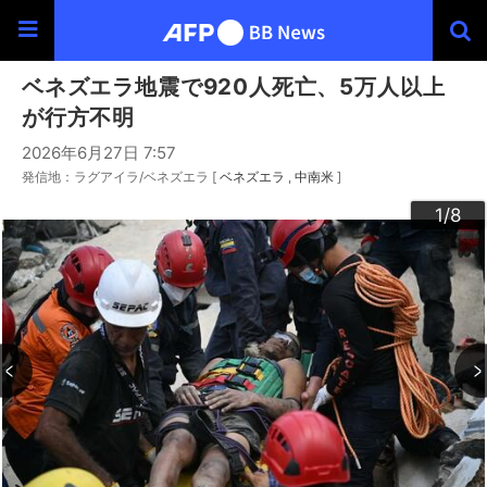
ベネズエラ地震で920人死亡、5万人以上
が行方不明
2026年6月27日 7:57
発信地：ラグアイラ/ベネズエラ [
ベネズエラ
中南米
]
3
4
6
2
5
7
8
1
/8
/8
/8
/8
/8
/8
/8
/8