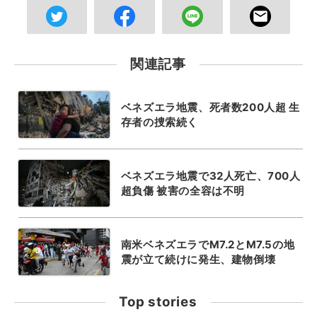
関連記事
ベネズエラ地震、死者数200人超 生
存者の捜索続く
ベネズエラ地震で32人死亡、700人
超負傷 被害の全容は不明
南米ベネズエラでM7.2とM7.5の地
震が立て続けに発生、建物倒壊
Top stories