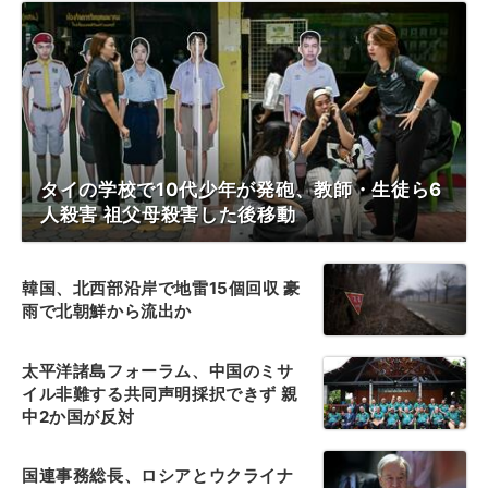
タイの学校で10代少年が発砲、教師・生徒ら6
人殺害 祖父母殺害した後移動
韓国、北西部沿岸で地雷15個回収 豪
雨で北朝鮮から流出か
太平洋諸島フォーラム、中国のミサ
イル非難する共同声明採択できず 親
中2か国が反対
国連事務総長、ロシアとウクライナ