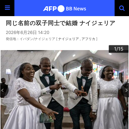
同じ名前の双子同士で結婚 ナイジェリア
2026年6月26日 14:20
発信地：イバダン/ナイジェリア [
ナイジェリア
アフリカ
]
10
13
14
12
15
11
3
4
6
9
2
5
7
8
1
/15
/15
/15
/15
/15
/15
/15
/15
/15
/15
/15
/15
/15
/15
/15