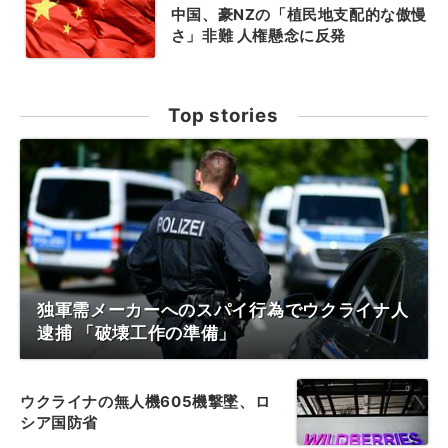
中国、豪NZの「植民地支配的な傲慢
さ」非難 人権懸念に反発
Top stories
独軍需メーカーへのスパイ行為でウクライナ人
逮捕 「破壊工作の準備」
ウクライナの無人機605機撃墜、ロ
シア国防省