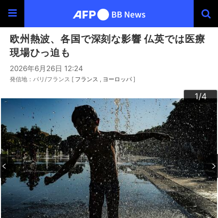
欧州熱波、各国で深刻な影響 仏英では医療
現場ひっ迫も
2026年6月26日 12:24
発信地：パリ/フランス [
フランス
ヨーロッパ
]
3
4
2
1
/4
/4
/4
/4