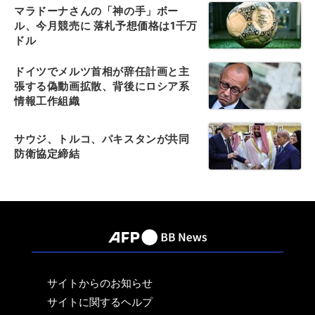
マラドーナさんの「神の手」ボー
ル、今月競売に 落札予想価格は1千万
ドル
ドイツでメルツ首相が辞任計画と主
張する偽動画拡散、背後にロシア系
情報工作組織
サウジ、トルコ、パキスタンが共同
防衛協定締結
サイトからのお知らせ
サイトに関するヘルプ