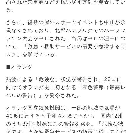
約された乗車券などを払い戻す方針を発表してい
る。
さらに、複数の屋外スポーツイベントも中止が余
儀なくされており、北部ハンブルクでのハーフマ
ラソン大会が中止された。当局は中止の理由につ
いて、「救急・救助サービスの需要が急増するリ
スク」を挙げている。
■オランダ
熱波による「危険な」状況が警告され、26日に
向けてオランダ史上初となる「赤色警報（最高レ
ベルの警告）」が発令された。
オランダ国立気象機関は、一部の地域で気温が
40度に達すると予測されることから、国内12州
のうち8州を対象にこの警報を発令。「危険な状
況です。政府や緊急サービスの指示に従ってくだ