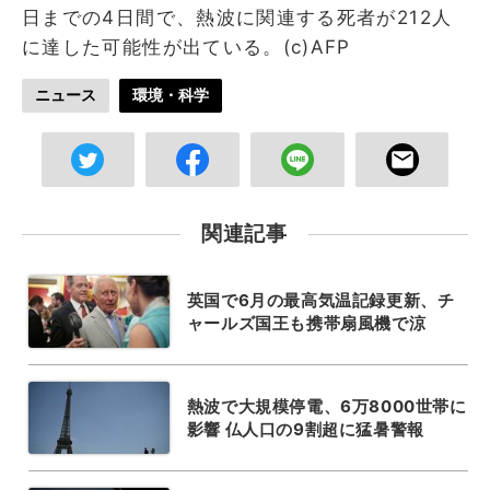
日までの4日間で、熱波に関連する死者が212人
に達した可能性が出ている。(c)AFP
ニュース
環境・科学
関連記事
英国で6月の最高気温記録更新、チ
ャールズ国王も携帯扇風機で涼
熱波で大規模停電、6万8000世帯に
影響 仏人口の9割超に猛暑警報