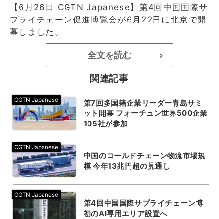
【6月26日 CGTN Japanese】第4回中国国際サ
プライチェーン促進博覧会が6月22日に北京で開
幕しました。
全文を読む
>
関連記事
第7回多国籍企業リーダー青島サミ
ット開幕 フォーチュン世界500企業
105社が参加
中国のコールドチェーン物流市場規
模 今年13兆円超の見通し
第4回中国国際サプライチェーン博
初のAI専用エリア設置へ