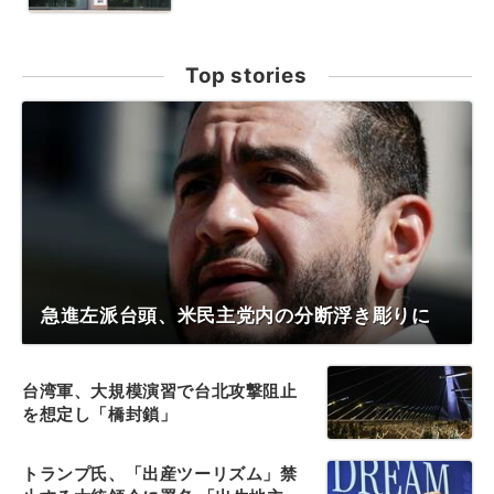
Top stories
急進左派台頭、米民主党内の分断浮き彫りに
台湾軍、大規模演習で台北攻撃阻止
を想定し「橋封鎖」
トランプ氏、「出産ツーリズム」禁