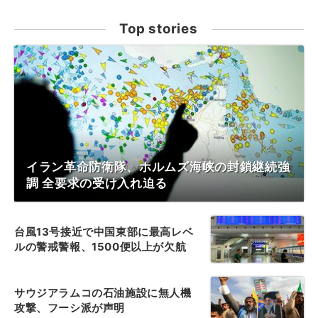
Top stories
イラン革命防衛隊、ホルムズ海峡の封鎖継続強
調 全要求の受け入れ迫る
台風13号接近で中国東部に最高レベ
ルの警戒警報、1500便以上が欠航
サウジアラムコの石油施設に無人機
攻撃、フーシ派が声明