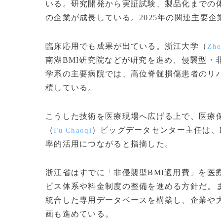
いる。研究開発から実証試験、製品化までの
の企業が成長している。2025年の関連主要企
臨床応用でも成果が出ている。浙江大学（
Zhe
南湖BMI研究院などが研究を進め、侵襲型・
学系の主要病院では、高位脊髄損傷患者のリ
積している。
こうした技術を医療現場へ広げる上で、医療
（
）ビッグデータセンター主任は、
Fu Chaoqi
率的活用につながると指摘した。
浙江省はすでに「非侵襲型BMI適用費」を医
ビス体系や料金制度の整備を進める方針だ。
統合した専用データベースを構築し、企業や
画も進めている。