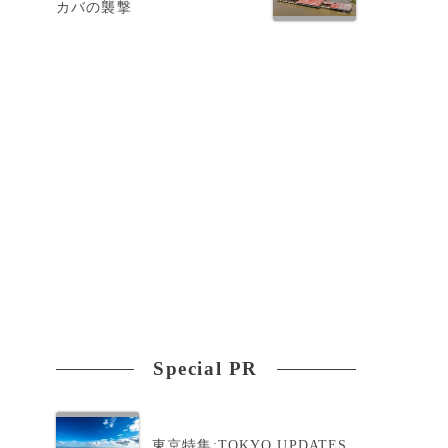
カバの襲撃
や
Special PR
東京特集:TOKYO UPDATES