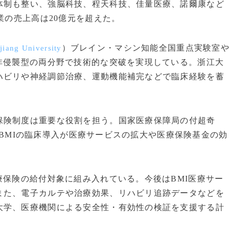
体制も整い、強脳科技、程天科技、佳量医療、諾爾康など
業の売上高は20億元を超えた。
）ブレイン・マシン知能全国重点実験室
jiang University
非侵襲型の両分野で技術的な突破を実現している。浙江大
ハビリや神経調節治療、運動機能補完などで臨床経験を蓄
保険制度は重要な役割を担う。国家医療保障局の付超奇
BMIの臨床導入が医療サービスの拡大や医療保険基金の効
療保険の給付対象に組み入れている。今後はBMI医療サー
また、電子カルテや治療効果、リハビリ追跡データなどを
大学、医療機関による安全性・有効性の検証を支援する計