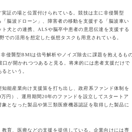
す実証の場と位置付けられている。競技は主に非侵襲型
る「脳波ドローン」、障害者の移動を支援する「脳波車い
ト犬との連携、ALSや脳卒中患者の意思伝達を支援する
分野での活用を想定した仮想タスクも用意されている。
、非侵襲型BMIは信号解析やノイズ除去に課題を抱えるも
突破口が開かれつつあると見る。将来的には患者支援だけで
あるという。
型知能産業向け支援策を打ち出し、政府系ファンド体制を
600万円）、運用期間20年のファンドを設立してスタートア
対象となった製品や第三類医療機器認証を取得した製品に
、教育、医療などの支援を提供している。企業向けには専