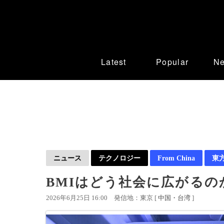
Latest
Popular
N
ニュース
テクノロジー
From China
東
BMIはどう社会に広がるの
2026年6月25日 16:00
発信地：東京 [
中国・台湾
]