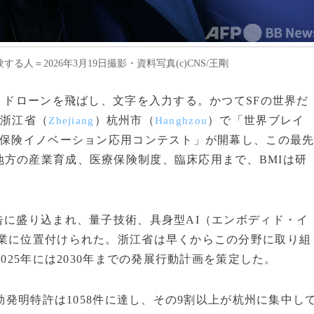
人＝2026年3月19日撮影・資料写真(c)CNS/王剛
し、ドローンを飛ばし、文字を入力する。かつてSFの世界だ
、浙江省（
）杭州市（
）で「世界ブレイ
Zhejiang
Hanghzou
療保険イノベーション応用コンテスト」が開幕し、この最
方の産業育成、医療保険制度、臨床応用まで、BMIは研
告に盛り込まれ、量子技術、具身型AI（エンボディド・イ
産業に位置付けられた。浙江省は早くからこの分野に取り組
025年には2030年までの発展行動計画を策定した。
有効発明特許は1058件に達し、その9割以上が杭州に集中し