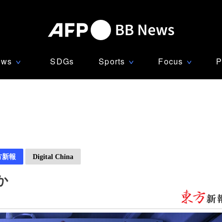
ews
SDGs
Sports
Focus
P
∨
∨
∨
方新報
Digital China
か