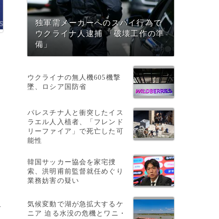
独軍需メーカーへのスパイ行為で
ウクライナ人逮捕 「破壊工作の準
備」
ウクライナの無人機605機撃
墜、ロシア国防省
先
パレスチナ人と衝突したイス
ラエル人入植者、「フレンド
リーファイア」で死亡した可
能性
韓国サッカー協会を家宅捜
索、洪明甫前監督就任めぐり
業務妨害の疑い
気候変動で湖が急拡大するケ
て
ニア 迫る水没の危機とワニ・