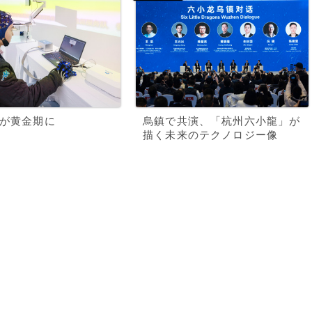
業が黄金期に
烏鎮で共演、「杭州六小龍」が
描く未来のテクノロジー像