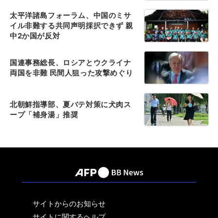
太平洋諸島フォーラム、中国のミサ
イル非難する共同声明採択できず 親
中2か国が反対
国連事務総長、ロシアとウクライナ
両国を非難 民間人狙った攻撃めぐり
北朝鮮指導部、夏バテ対策に犬肉ス
ープ「補身湯」推奨
サイトからのお知らせ
サイトに関するヘルプ