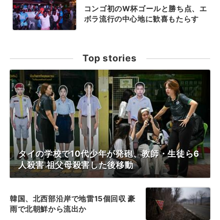
コンゴ初のW杯ゴールと勝ち点、エ
ボラ流行の中心地に歓喜もたらす
Top stories
タイの学校で10代少年が発砲、教師・生徒ら6
人殺害 祖父母殺害した後移動
韓国、北西部沿岸で地雷15個回収 豪
雨で北朝鮮から流出か