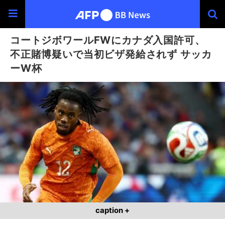
コートジボワールFWにカナダ入国許可、
不正賭博疑いで当初ビザ発給されず サッカ
ーW杯
caption +