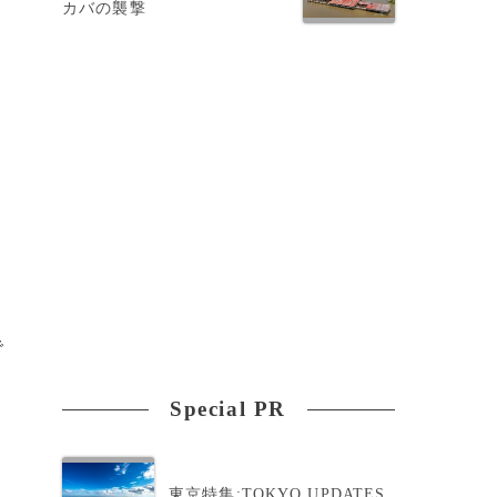
カバの襲撃
で
Special PR
東京特集:TOKYO UPDATES