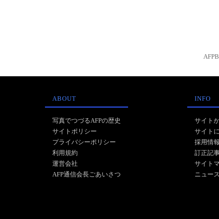
AFP
ABOUT
INFO
写真でつづるAFPの歴史
サイト
サイトポリシー
サイト
プライバシーポリシー
採用情
利用規約
訂正記
運営会社
サイト
AFP通信会長ごあいさつ
ニュー