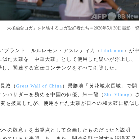
「太極融合ヨガ」を体験するヨガ愛好者たち＝2026年5月30日撮影・
ェアブランド、ルルレモン・アスレティカ（
）が
lululemon
に似た太鼓を「中華大鼓」として使用した疑いが浮上し、
罪し、関連する宣伝コンテンツをすべて削除した。
の長城（
）景勝地「黄花城水長城」で開
Great Wall of China
アンバサダーを務める中国の俳優、朱一龍（
）
Zhu Yilong
鼓演奏を披露したが、使用された太鼓が日本の和太鼓に酷似
化への敬意」を出発点として企画したものだったと説明
止めていると表明した。また、関連分野に対する認識不足