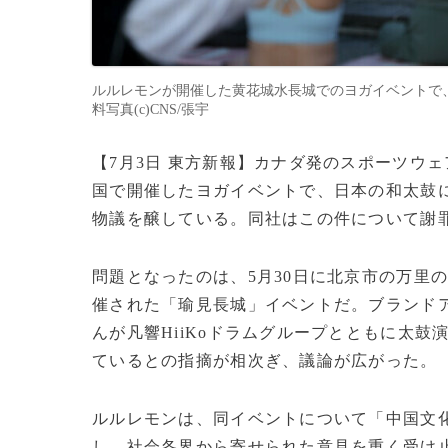
ルルレモンが開催した黄花城水長城でのヨガイベントで、
料写真(c)CNS/張宇
【7月3日 東方新報】カナダ発のスポーツウ
国で開催したヨガイベントで、日本の和太鼓
物議を醸している。同社はこの件について謝
問題となったのは、5月30日に北京市の万里
催された「瑜見長城」イベントだ。ブランド
んが凡響HiiKoドラムグループとともに太
ているとの指摘が相次ぎ、議論が広がった。
ルルレモンは、同イベントについて「中国文
し、社会各界から寄せられた意見を重く受け