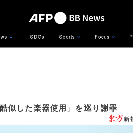
ews
SDGs
Sports
Focus
P
∨
∨
∨
太鼓に酷似した楽器使用」を巡り謝罪