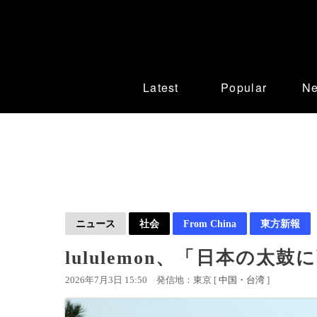
Latest
Popular
N
ニュース
社会
From China
東方新報
lululemon、「日本の
2026年7月3日 15:50
発信地：東京 [
中国・台湾
]