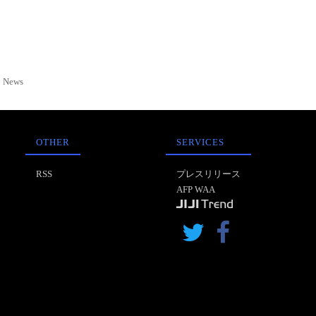
News
OTHER
SERVICES
RSS
プレスリリース
AFP WAA