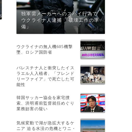
独軍需メーカーへのスパイ行為で
ウクライナ人逮捕 「破壊工作の準
資
備」
ウクライナの無人機605機撃
中
墜、ロシア国防省
パレスチナ人と衝突したイス
ラエル人入植者、「フレンド
リーファイア」で死亡した可
能性
さ
韓国サッカー協会を家宅捜
し
索、洪明甫前監督就任めぐり
業務妨害の疑い
気候変動で湖が急拡大するケ
ニア 迫る水没の危機とワニ・