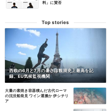
料」に賛否
Top stories
西欧の6月と7月の暑さは観測史上最高を記
録、EU気候監視機関
大量の素焼き容器積んだ古代ローマ
の沈没船発見 ワイン運搬か 伊シチリ
ア