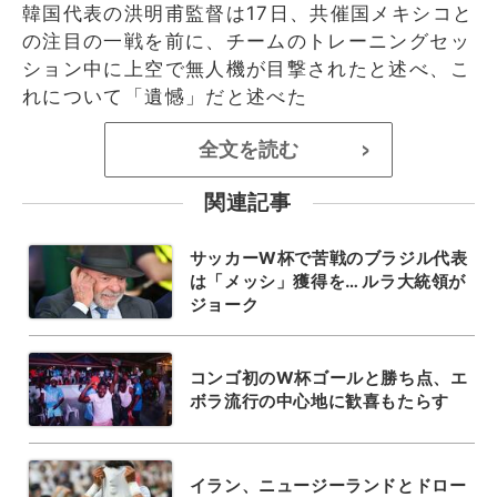
韓国代表の洪明甫監督は17日、共催国メキシコと
の注目の一戦を前に、チームのトレーニングセッ
ション中に上空で無人機が目撃されたと述べ、こ
れについて「遺憾」だと述べた
全文を読む
>
関連記事
サッカーW杯で苦戦のブラジル代表
は「メッシ」獲得を… ルラ大統領が
ジョーク
コンゴ初のW杯ゴールと勝ち点、エ
ボラ流行の中心地に歓喜もたらす
イラン、ニュージーランドとドロー