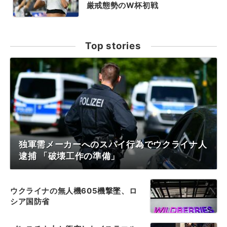
厳戒態勢のW杯初戦
Top stories
独軍需メーカーへのスパイ行為でウクライナ人
逮捕 「破壊工作の準備」
ウクライナの無人機605機撃墜、ロ
シア国防省